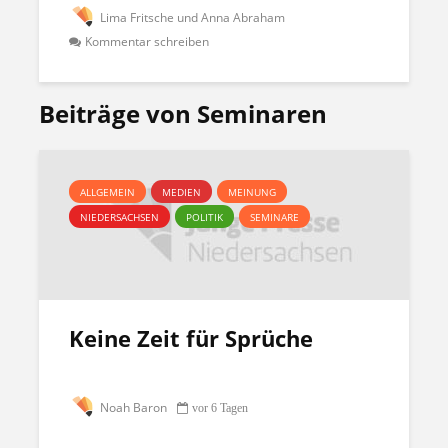
Lima Fritsche und Anna Abraham
Kommentar schreiben
Beiträge von Seminaren
ALLGEMEIN
MEDIEN
MEINUNG
NIEDERSACHSEN
POLITIK
SEMINARE
Keine Zeit für Sprüche
Noah Baron
vor 6 Tagen