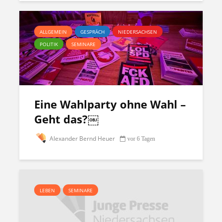
ALLGEMEIN
GESPRÄCH
NIEDERSACHSEN
POLITIK
SEMINARE
Eine Wahlparty ohne Wahl –
Geht das?￼
Alexander Bernd Heuer
vor 6 Tagen
LEBEN
SEMINARE