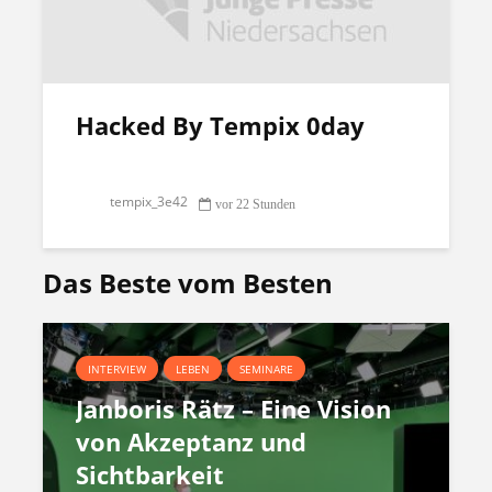
Hacked By Tempix 0day
tempix_3e42
vor 22 Stunden
Das Beste vom Besten
INTERVIEW
LEBEN
SEMINARE
Janboris Rätz – Eine Vision
von Akzeptanz und
Sichtbarkeit