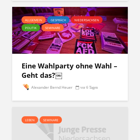
ALLGEMEIN
GESPRÄCH
NIEDERSACHSEN
POLITIK
SEMINARE
Eine Wahlparty ohne Wahl –
Geht das?￼
Alexander Bernd Heuer
vor 6 Tagen
LEBEN
SEMINARE