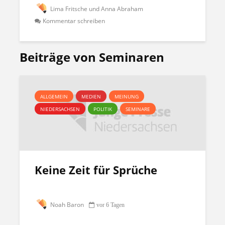
Lima Fritsche und Anna Abraham
Kommentar schreiben
Beiträge von Seminaren
ALLGEMEIN
MEDIEN
MEINUNG
NIEDERSACHSEN
POLITIK
SEMINARE
Keine Zeit für Sprüche
Noah Baron
vor 6 Tagen