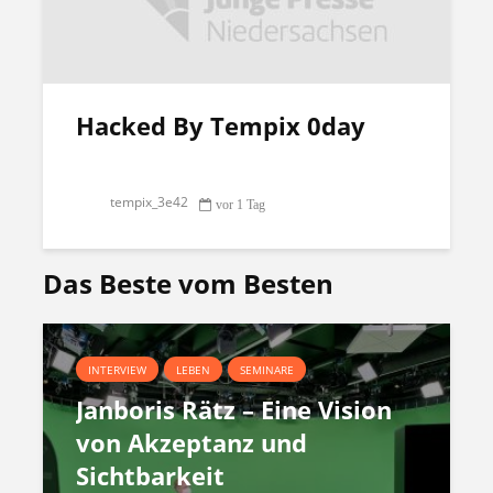
Hacked By Tempix 0day
tempix_3e42
vor 1 Tag
Das Beste vom Besten
INTERVIEW
LEBEN
SEMINARE
Janboris Rätz – Eine Vision
von Akzeptanz und
Sichtbarkeit