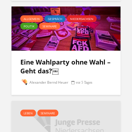
ALLGEMEIN
GESPRÄCH
NIEDERSACHSEN
POLITIK
SEMINARE
Eine Wahlparty ohne Wahl –
Geht das?￼
Alexander Bernd Heuer
vor 5 Tagen
LEBEN
SEMINARE