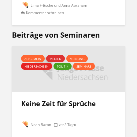
Lima Fritsche und Anna Abraham
Kommentar schreiben
Beiträge von Seminaren
ALLGEMEIN
MEDIEN
MEINUNG
NIEDERSACHSEN
POLITIK
SEMINARE
Keine Zeit für Sprüche
Noah Baron
vor 5 Tagen