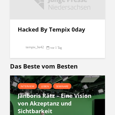
Hacked By Tempix 0day
tempix_3e42
vor 1 Tag
Das Beste vom Besten
INTERVIEW
LEBEN
SEMINARE
Janboris Rätz – Eine Vision
von Akzeptanz und
Sichtbarkeit