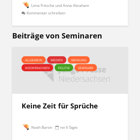
Lima Fritsche und Anna Abraham
Kommentar schreiben
Beiträge von Seminaren
ALLGEMEIN
MEDIEN
MEINUNG
NIEDERSACHSEN
POLITIK
SEMINARE
Keine Zeit für Sprüche
Noah Baron
vor 6 Tagen