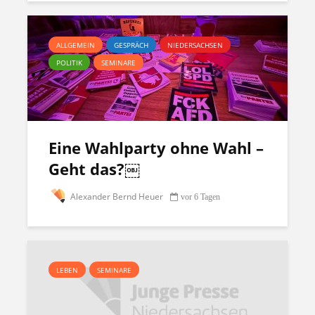
ALLGEMEIN
GESPRÄCH
NIEDERSACHSEN
POLITIK
SEMINARE
Eine Wahlparty ohne Wahl –
Geht das?￼
Alexander Bernd Heuer
vor 6 Tagen
LEBEN
SEMINARE