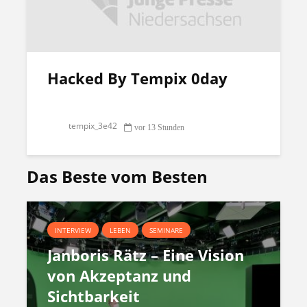
Hacked By Tempix 0day
tempix_3e42
vor 13 Stunden
Das Beste vom Besten
INTERVIEW
LEBEN
SEMINARE
Janboris Rätz – Eine Vision
von Akzeptanz und
Sichtbarkeit