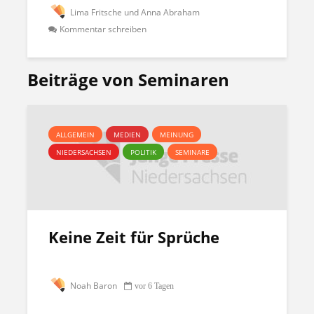
Lima Fritsche und Anna Abraham
Kommentar schreiben
Beiträge von Seminaren
ALLGEMEIN
MEDIEN
MEINUNG
NIEDERSACHSEN
POLITIK
SEMINARE
Keine Zeit für Sprüche
Noah Baron
vor 6 Tagen