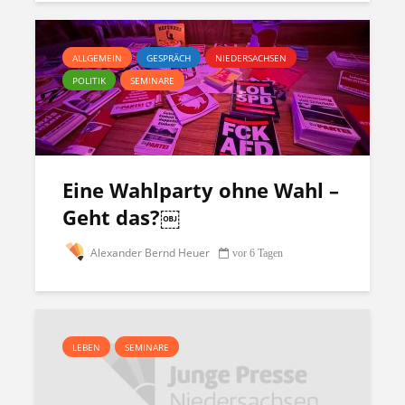
ALLGEMEIN
GESPRÄCH
NIEDERSACHSEN
POLITIK
SEMINARE
Eine Wahlparty ohne Wahl –
Geht das?￼
Alexander Bernd Heuer
vor 6 Tagen
LEBEN
SEMINARE