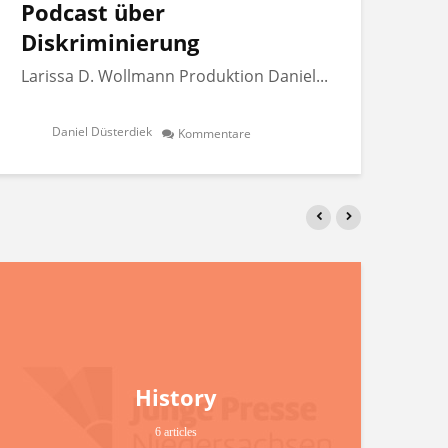
Podcast über
Po
Diskriminierung
Di
Larissa D. Wollmann Produktion Daniel...
Lar
Daniel Düsterdiek
Kommentare
History
6 articles