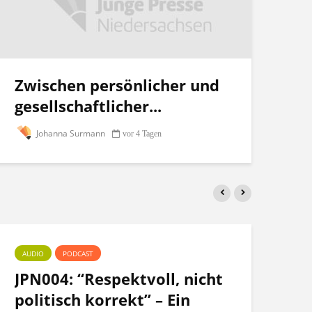
Zwischen persönlicher und
gesellschaftlicher...
Johanna Surmann
vor 4 Tagen
AUDIO
PODCAST
PO
JPN004: “Respektvoll, nicht
Te
politisch korrekt” – Ein
po