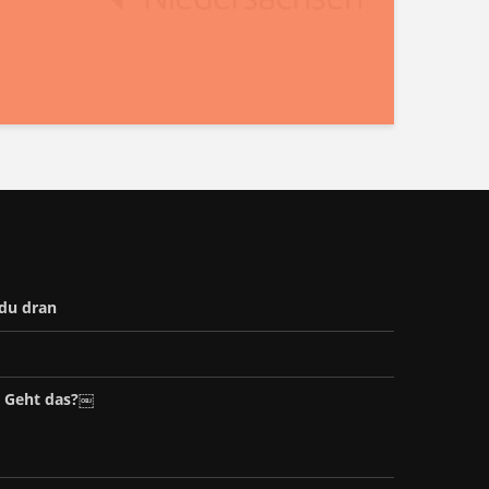
 du dran
– Geht das?￼