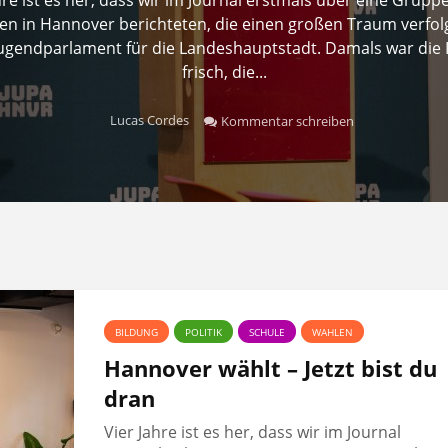
n in Hannover berichteten, die einen großen Traum verfolg
Jugendparlament für die Landeshauptstadt. Damals war die 
frisch, die...
Lucas Cordes
Kommentar schreiben
BILDUNG
POLITIK
SCHULE
WAHLEN
Hannover wählt – Jetzt bist du
dran
Vier Jahre ist es her, dass wir im Journal