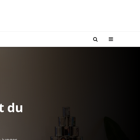
t du
e junger