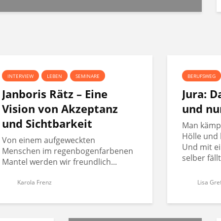
INTERVIEW
LEBEN
SEMINARE
BERUFSWEG
Janboris Rätz – Eine
Jura: 
Vision von Akzeptanz
und nu
und Sichtbarkeit
Man kämpft
Hölle und 
Von einem aufgeweckten
Und mit ei
Menschen im regenbogenfarbenen
selber fäll
Mantel werden wir freundlich...
Karola Frenz
Lisa Gre