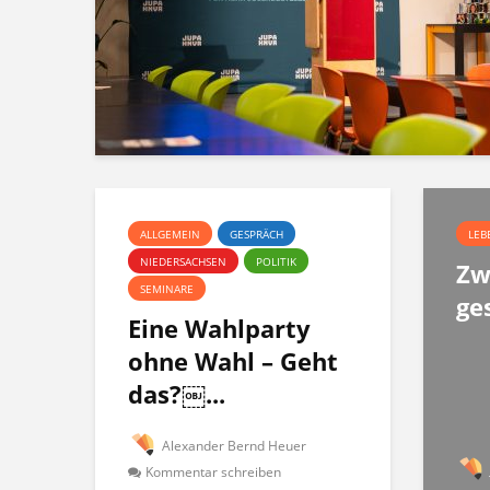
ALLGEMEIN
GESPRÄCH
LEB
NIEDERSACHSEN
POLITIK
Zw
SEMINARE
ge
Eine Wahlparty
ohne Wahl – Geht
das?￼...
Alexander Bernd Heuer
Kommentar schreiben