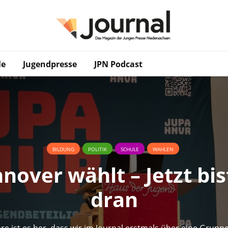
le
Jugendpresse
JPN Podcast
BILDUNG
POLITIK
SCHULE
WAHLEN
nover wählt – Jetzt bis
dran
hre ist es her, dass wir im Journal erstmals über eine Grupp