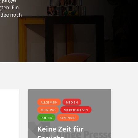
ten: Ein
Idee noch
ALLGEMEIN
MEDIEN
MEINUNG
NIEDERSACHSEN
POLITIK
SEMINARE
Keine Zeit für