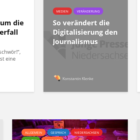
MEDIEN
VERÄNDERUNG
rum die
So verändert die
erfall
Digitalisierung den
Journalismus
schwör!“,
st eine
Konstantin Klenke
ALLGEMEIN
GESPRÄCH
NIEDERSACHSEN