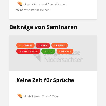
Lima Fritsche und Anna Abraham
Kommentar schreiben
Beiträge von Seminaren
ALLGEMEIN
MEDIEN
MEINUNG
NIEDERSACHSEN
POLITIK
SEMINARE
Keine Zeit für Sprüche
Noah Baron
vor 5 Tagen