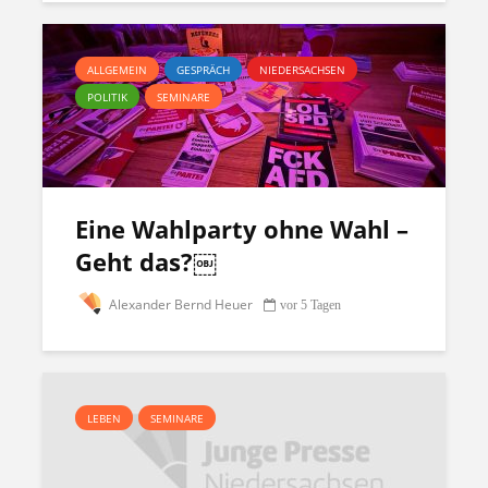
ALLGEMEIN
GESPRÄCH
NIEDERSACHSEN
POLITIK
SEMINARE
Eine Wahlparty ohne Wahl –
Geht das?￼
Alexander Bernd Heuer
vor 5 Tagen
LEBEN
SEMINARE