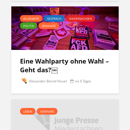
ALLGEMEIN
GESPRÄCH
NIEDERSACHSEN
POLITIK
SEMINARE
Eine Wahlparty ohne Wahl –
Geht das?￼
Alexander Bernd Heuer
vor 6 Tagen
LEBEN
SEMINARE