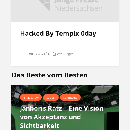
Hacked By Tempix 0day
tempix_3e42
vor 2 Tagen
Das Beste vom Besten
INTERVIEW
LEBEN
SEMINARE
Janboris Rätz – Eine Vision
von Akzeptanz und
Sichtbarkeit