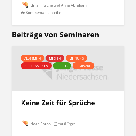
Lima Fritsche und Anna Abraham
Kommentar schreiben
Beiträge von Seminaren
ALLGEMEIN
MEDIEN
MEINUNG
NIEDERSACHSEN
POLITIK
SEMINARE
Keine Zeit für Sprüche
Noah Baron
vor 6 Tagen