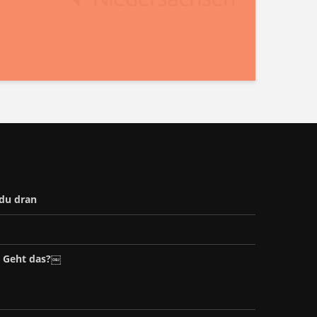
 du dran
– Geht das?￼