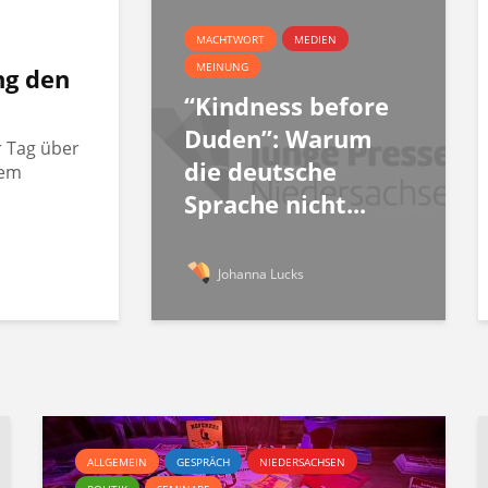
MACHTWORT
MEDIEN
MEINUNG
ng den
“Kindness before
Duden”: Warum
r Tag über
die deutsche
rem
Sprache nicht...
Johanna Lucks
ALLGEMEIN
GESPRÄCH
NIEDERSACHSEN