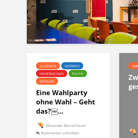
ALLGEMEIN
GESPRÄCH
LEB
NIEDERSACHSEN
POLITIK
Zw
SEMINARE
ge
Eine Wahlparty
ohne Wahl – Geht
das?￼...
Alexander Bernd Heuer
Kommentar schreiben