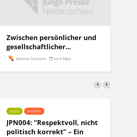
Zwischen persönlicher und
gesellschaftlicher...
Johanna Surmann
vor 4 Tagen
AUDIO
PODCAST
PO
JPN004: “Respektvoll, nicht
Te
politisch korrekt” – Ein
po