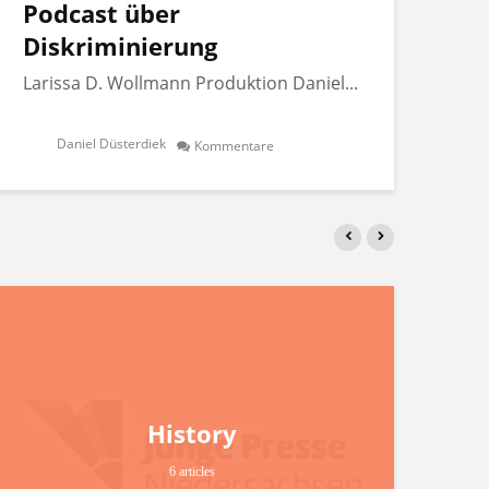
Podcast über
Po
Diskriminierung
Di
Larissa D. Wollmann Produktion Daniel...
Lar
Daniel Düsterdiek
Kommentare
History
6 articles