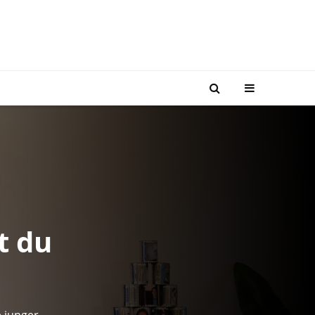
t du
e junger