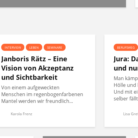
INTERVIEW
LEBEN
SEMINARE
BERUFSWEG
Janboris Rätz – Eine
Jura: 
Vision von Akzeptanz
und nu
und Sichtbarkeit
Man kämpft
Hölle und 
Von einem aufgeweckten
Und mit ei
Menschen im regenbogenfarbenen
selber fäll
Mantel werden wir freundlich...
Karola Frenz
Lisa Gre