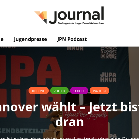
le
Jugendpresse
JPN Podcast
BILDUNG
POLITIK
SCHULE
WAHLEN
nover wählt – Jetzt bis
dran
hre ist es her, dass wir im Journal erstmals über eine Grupp