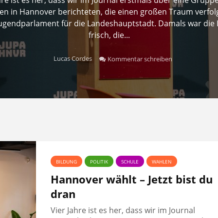
n in Hannover berichteten, die einen großen Traum verfolg
Jugendparlament für die Landeshauptstadt. Damals war die 
frisch, die...
Lucas Cordes
Kommentar schreiben
BILDUNG
POLITIK
SCHULE
WAHLEN
Hannover wählt – Jetzt bist du
dran
Vier Jahre ist es her, dass wir im Journal