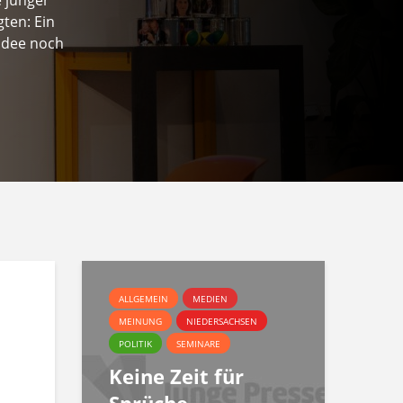
ten: Ein
Idee noch
ALLGEMEIN
MEDIEN
MEINUNG
NIEDERSACHSEN
POLITIK
SEMINARE
Keine Zeit für