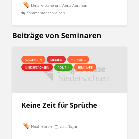
Lima Fritsche und Anna Abraham
Kommentar schreiben
Beiträge von Seminaren
ALLGEMEIN
MEDIEN
MEINUNG
NIEDERSACHSEN
POLITIK
SEMINARE
Keine Zeit für Sprüche
Noah Baron
vor 5 Tagen