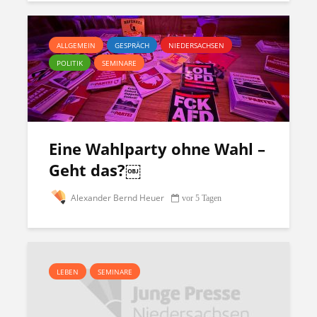
ALLGEMEIN
GESPRÄCH
NIEDERSACHSEN
POLITIK
SEMINARE
Eine Wahlparty ohne Wahl –
Geht das?￼
Alexander Bernd Heuer
vor 5 Tagen
LEBEN
SEMINARE