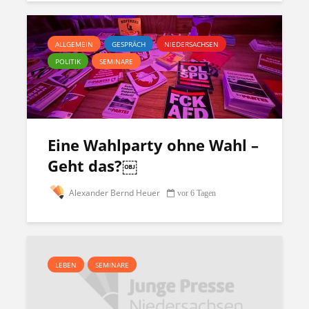
ALLGEMEIN
GESPRÄCH
NIEDERSACHSEN
POLITIK
SEMINARE
Eine Wahlparty ohne Wahl –
Geht das?￼
Alexander Bernd Heuer
vor 6 Tagen
LEBEN
SEMINARE