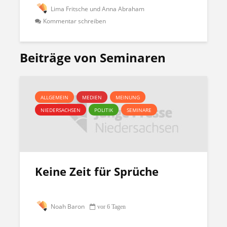
Lima Fritsche und Anna Abraham
Kommentar schreiben
Beiträge von Seminaren
ALLGEMEIN
MEDIEN
MEINUNG
NIEDERSACHSEN
POLITIK
SEMINARE
Keine Zeit für Sprüche
Noah Baron
vor 6 Tagen