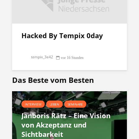
Hacked By Tempix 0day
tempix_3e42
vor 16 Stunden
Das Beste vom Besten
INTERVIEW
LEBEN
SEMINARE
Janboris Rätz – Eine Vision
von Akzeptanz und
Sichtbarkeit