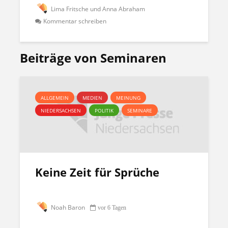
Lima Fritsche und Anna Abraham
Kommentar schreiben
Beiträge von Seminaren
ALLGEMEIN
MEDIEN
MEINUNG
NIEDERSACHSEN
POLITIK
SEMINARE
Keine Zeit für Sprüche
Noah Baron
vor 6 Tagen