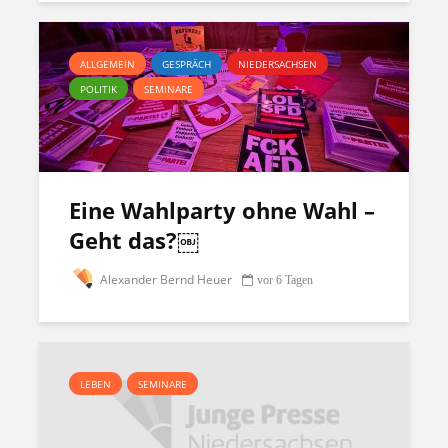
ALLGEMEIN
GESPRÄCH
NIEDERSACHSEN
POLITIK
SEMINARE
Eine Wahlparty ohne Wahl –
Geht das?￼
Alexander Bernd Heuer
vor 6 Tagen
LEBEN
SEMINARE