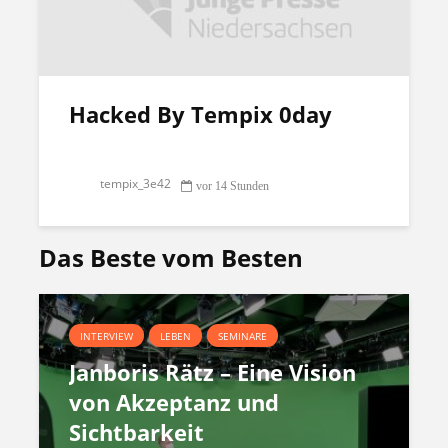
Hacked By Tempix 0day
tempix_3e42
vor 14 Stunden
Das Beste vom Besten
INTERVIEW
LEBEN
SEMINARE
Janboris Rätz – Eine Vision
von Akzeptanz und
Sichtbarkeit