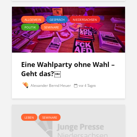
ALLGEMEIN
GESPRÄCH
NIEDERSACHSEN
POLITIK
SEMINARE
Eine Wahlparty ohne Wahl –
Geht das?￼
Alexander Bernd Heuer
vor 4 Tagen
LEBEN
SEMINARE