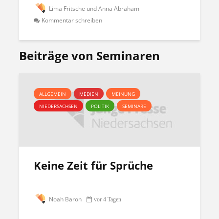
Lima Fritsche und Anna Abraham
Kommentar schreiben
Beiträge von Seminaren
ALLGEMEIN
MEDIEN
MEINUNG
NIEDERSACHSEN
POLITIK
SEMINARE
Keine Zeit für Sprüche
Noah Baron
vor 4 Tagen