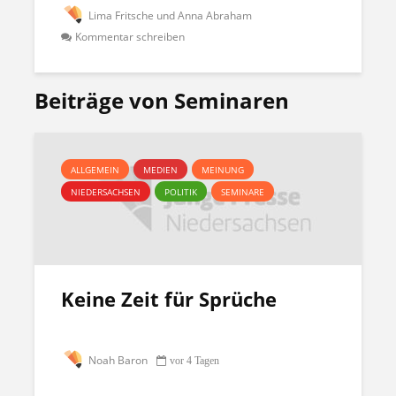
Lima Fritsche und Anna Abraham
Kommentar schreiben
Beiträge von Seminaren
ALLGEMEIN
MEDIEN
MEINUNG
NIEDERSACHSEN
POLITIK
SEMINARE
Keine Zeit für Sprüche
Noah Baron
vor 4 Tagen