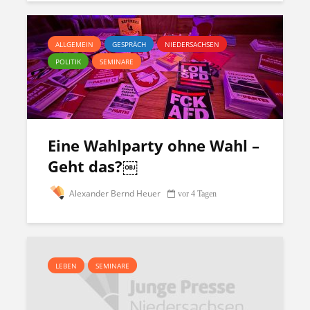
ALLGEMEIN
GESPRÄCH
NIEDERSACHSEN
POLITIK
SEMINARE
Eine Wahlparty ohne Wahl –
Geht das?￼
Alexander Bernd Heuer
vor 4 Tagen
LEBEN
SEMINARE