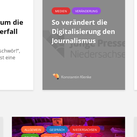
MEDIEN
VERÄNDERUNG
rum die
So verändert die
erfall
Digitalisierung den
Journalismus
schwör!“,
st eine
Konstantin Klenke
ALLGEMEIN
GESPRÄCH
NIEDERSACHSEN