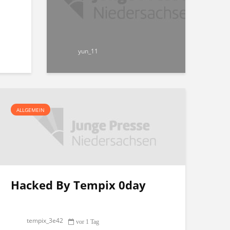
yun_11
ALLGEMEIN
Hacked By Tempix 0day
tempix_3e42
vor 1 Tag