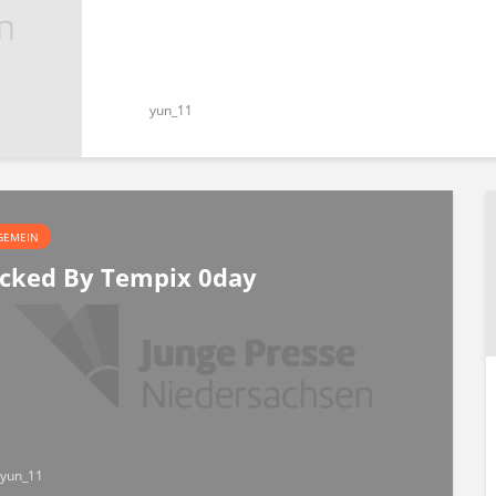
yun_11
GEMEIN
cked By Tempix 0day
yun_11