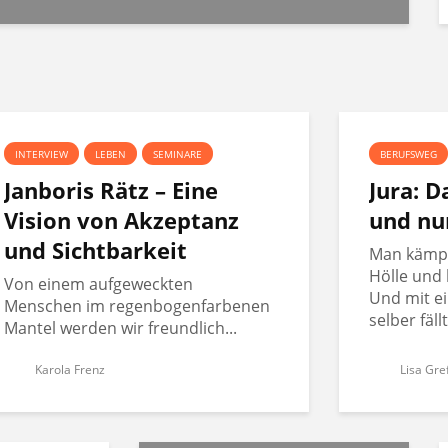
INTERVIEW
LEBEN
SEMINARE
BERUFSWEG
Janboris Rätz – Eine
Jura: 
Vision von Akzeptanz
und nu
und Sichtbarkeit
Man kämpft
Hölle und 
Von einem aufgeweckten
Und mit ei
Menschen im regenbogenfarbenen
selber fäll
Mantel werden wir freundlich...
Karola Frenz
Lisa Gre