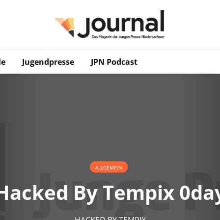
le
Jugendpresse
JPN Podcast
ALLGEMEIN
Hacked By Tempix 0da
HACKED BY TEMPIX