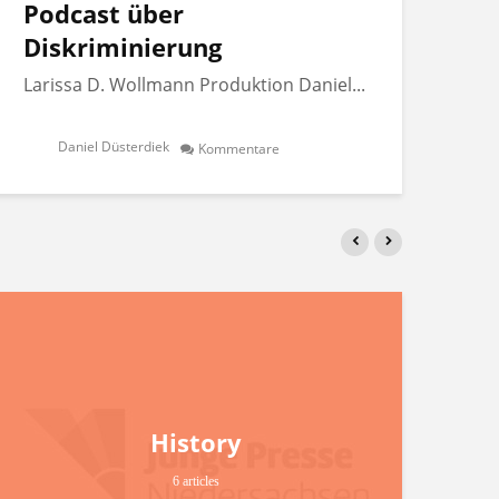
Podcast über
Po
Diskriminierung
Di
Larissa D. Wollmann Produktion Daniel...
Lar
Daniel Düsterdiek
Kommentare
History
6 articles