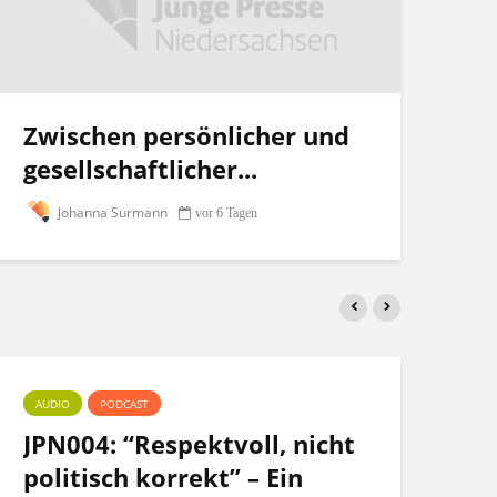
Zwischen persönlicher und
gesellschaftlicher...
Johanna Surmann
vor 6 Tagen
AUDIO
PODCAST
PO
JPN004: “Respektvoll, nicht
Te
politisch korrekt” – Ein
po