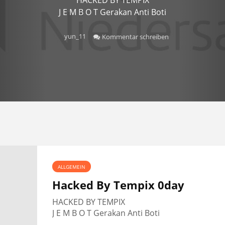
J E M B O T Gerakan Anti Boti
yun_11
Kommentar schreiben
ALLGEMEIN
Hacked By Tempix 0day
HACKED BY TEMPIX
J E M B O T Gerakan Anti Boti