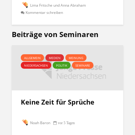
Lima Fritsche und Anna Abraham
Kommentar schreiben
Beiträge von Seminaren
ALLGEMEIN
MEDIEN
MEINUNG
NIEDERSACHSEN
POLITIK
SEMINARE
Keine Zeit für Sprüche
Noah Baron
vor 5 Tagen