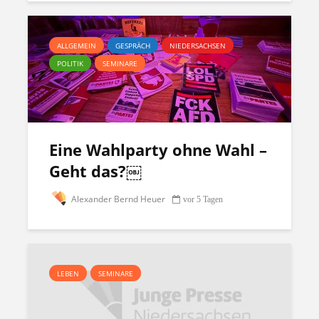
ALLGEMEIN
GESPRÄCH
NIEDERSACHSEN
POLITIK
SEMINARE
Eine Wahlparty ohne Wahl –
Geht das?￼
Alexander Bernd Heuer
vor 5 Tagen
LEBEN
SEMINARE