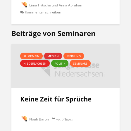
Lima Fritsche und Anna Abraham
Kommentar schreiben
Beiträge von Seminaren
ALLGEMEIN
MEDIEN
MEINUNG
NIEDERSACHSEN
POLITIK
SEMINARE
Keine Zeit für Sprüche
Noah Baron
vor 6 Tagen