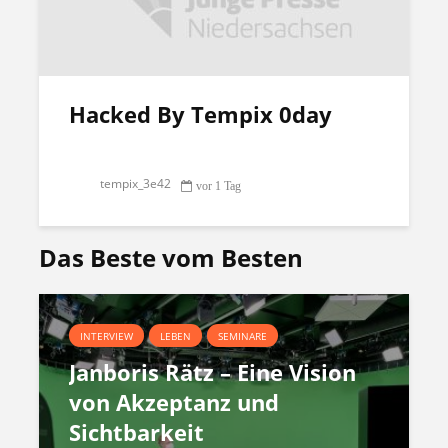
Hacked By Tempix 0day
tempix_3e42
vor 1 Tag
Das Beste vom Besten
INTERVIEW
LEBEN
SEMINARE
Janboris Rätz – Eine Vision
von Akzeptanz und
Sichtbarkeit