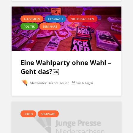
ALLGEMEIN
GESPRÄCH
NIEDERSACHSEN
POLITIK
SEMINARE
Eine Wahlparty ohne Wahl –
Geht das?￼
Alexander Bernd Heuer
vor 6 Tagen
LEBEN
SEMINARE