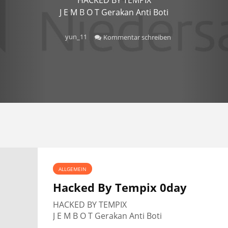
J E M B O T Gerakan Anti Boti
yun_11
Kommentar schreiben
ALLGEMEIN
Hacked By Tempix 0day
HACKED BY TEMPIX
J E M B O T Gerakan Anti Boti