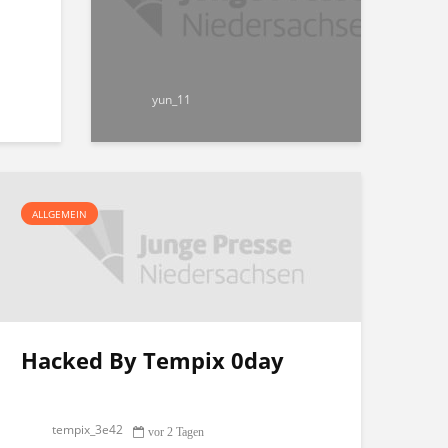
yun_11
ALLGEMEIN
Hacked By Tempix 0day
tempix_3e42
vor 2 Tagen