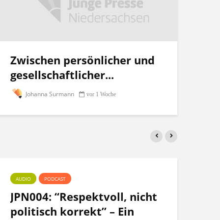
Zwischen persönlicher und
gesellschaftlicher...
Johanna Surmann
vor 1 Woche
AUDIO
PODCAST
PO
JPN004: “Respektvoll, nicht
Te
politisch korrekt” – Ein
po