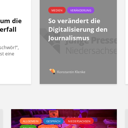
MEDIEN
VERÄNDERUNG
rum die
So verändert die
erfall
Digitalisierung den
Journalismus
schwör!“,
st eine
Konstantin Klenke
ALLGEMEIN
GESPRÄCH
NIEDERSACHSEN