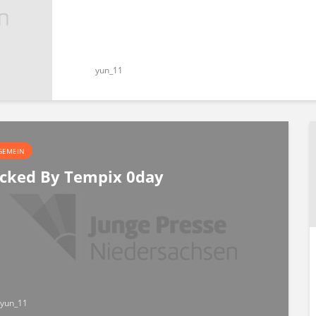
yun_11
GEMEIN
cked By Tempix 0day
yun_11