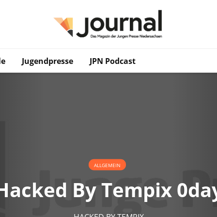
le
Jugendpresse
JPN Podcast
ALLGEMEIN
Hacked By Tempix 0da
HACKED BY TEMPIX