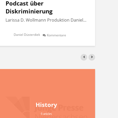
Podcast über
Po
Diskriminierung
Di
Larissa D. Wollmann Produktion Daniel...
Lar
Daniel Düsterdiek
Kommentare
History
6 articles