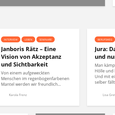
INTERVIEW
LEBEN
SEMINARE
BERUFSWEG
Janboris Rätz – Eine
Jura: 
Vision von Akzeptanz
und nu
und Sichtbarkeit
Man kämpft
Hölle und 
Von einem aufgeweckten
Und mit ei
Menschen im regenbogenfarbenen
selber fäll
Mantel werden wir freundlich...
Karola Frenz
Lisa Gre