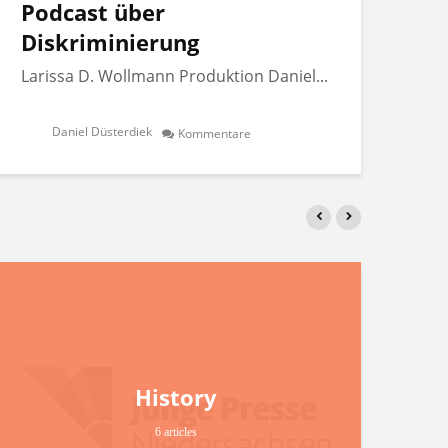
Podcast über
Po
Diskriminierung
Di
Larissa D. Wollmann Produktion Daniel...
Lar
Daniel Düsterdiek
Kommentare
History
6 articles