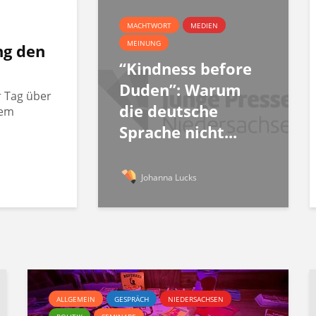
MACHTWORT
MEDIEN
MEINUNG
ng den
“Kindness before
Duden”: Warum
r Tag über
die deutsche
rem
Sprache nicht...
Johanna Lucks
ALLGEMEIN
GESPRÄCH
NIEDERSACHSEN