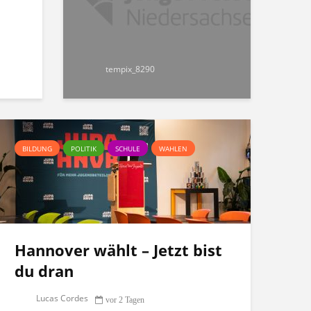
tempix_8290
BILDUNG
POLITIK
SCHULE
WAHLEN
Hannover wählt – Jetzt bist
du dran
Lucas Cordes
vor 2 Tagen