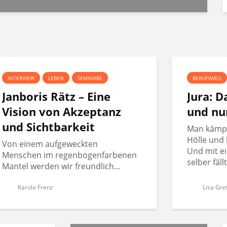
INTERVIEW
LEBEN
SEMINARE
BERUFSWEG
Janboris Rätz – Eine
Jura: 
Vision von Akzeptanz
und nu
und Sichtbarkeit
Man kämpft
Hölle und 
Von einem aufgeweckten
Und mit ei
Menschen im regenbogenfarbenen
selber fäll
Mantel werden wir freundlich...
Karola Frenz
Lisa Gre