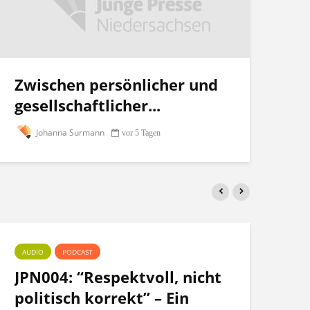
Zwischen persönlicher und
gesellschaftlicher...
Johanna Surmann
vor 5 Tagen
AUDIO
PODCAST
PO
JPN004: “Respektvoll, nicht
Te
politisch korrekt” – Ein
po