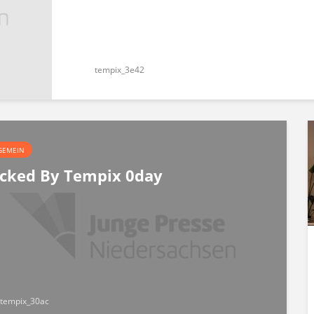
tempix_3e42
GEMEIN
cked By Tempix 0day
tempix_30ac