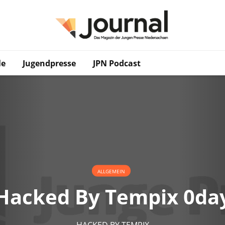
le
Jugendpresse
JPN Podcast
ALLGEMEIN
Hacked By Tempix 0da
HACKED BY TEMPIX