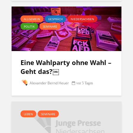
ALLGEMEIN
GESPRÄCH
NIEDERSACHSEN
POLITIK
SEMINARE
Eine Wahlparty ohne Wahl –
Geht das?￼
Alexander Bernd Heuer
vor 5 Tagen
LEBEN
SEMINARE