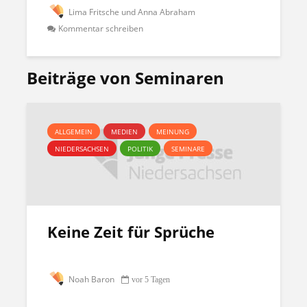
Lima Fritsche und Anna Abraham
Kommentar schreiben
Beiträge von Seminaren
ALLGEMEIN
MEDIEN
MEINUNG
NIEDERSACHSEN
POLITIK
SEMINARE
Keine Zeit für Sprüche
Noah Baron
vor 5 Tagen