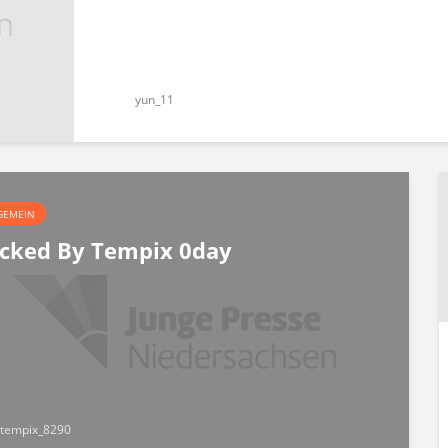
yun_11
GEMEIN
cked By Tempix 0day
tempix_8290