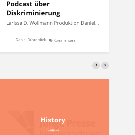
Podcast über
Po
Diskriminierung
Di
Larissa D. Wollmann Produktion Daniel...
Lar
Daniel Düsterdiek
Kommentare
History
6 articles