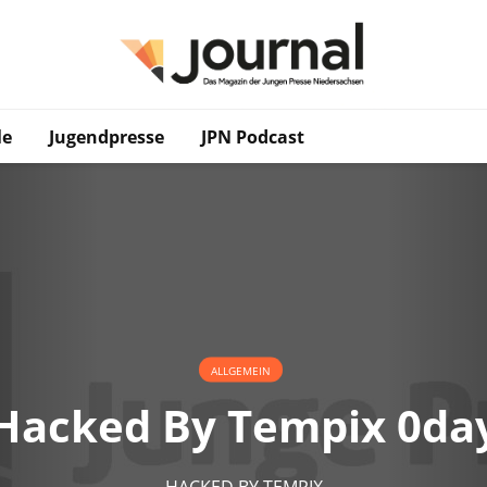
le
Jugendpresse
JPN Podcast
ALLGEMEIN
Hacked By Tempix 0da
HACKED BY TEMPIX