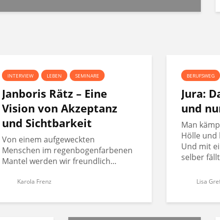
INTERVIEW
LEBEN
SEMINARE
BERUFSWEG
Janboris Rätz – Eine
Jura: 
Vision von Akzeptanz
und nu
und Sichtbarkeit
Man kämpft
Hölle und 
Von einem aufgeweckten
Und mit ei
Menschen im regenbogenfarbenen
selber fäll
Mantel werden wir freundlich...
Karola Frenz
Lisa Gre