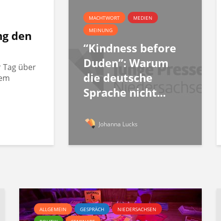
MACHTWORT
MEDIEN
MEINUNG
ng den
“Kindness before
Duden”: Warum
r Tag über
die deutsche
rem
Sprache nicht...
Johanna Lucks
ALLGEMEIN
GESPRÄCH
NIEDERSACHSEN