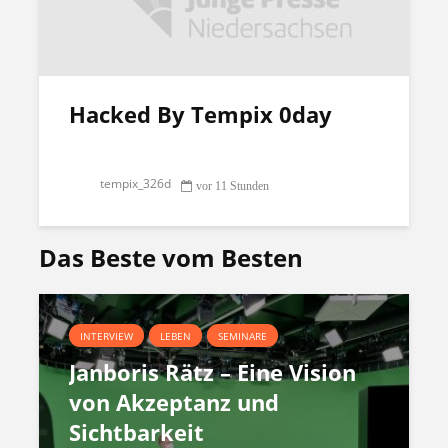
Hacked By Tempix 0day
tempix_326d
vor 11 Stunden
Das Beste vom Besten
INTERVIEW
LEBEN
SEMINARE
Janboris Rätz – Eine Vision
von Akzeptanz und
Sichtbarkeit