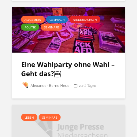
ALLGEMEIN
GESPRÄCH
NIEDERSACHSEN
POLITIK
SEMINARE
Eine Wahlparty ohne Wahl –
Geht das?￼
Alexander Bernd Heuer
vor 5 Tagen
LEBEN
SEMINARE