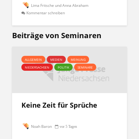
Lima Fritsche und Anna Abraham
Kommentar schreiben
Beiträge von Seminaren
ALLGEMEIN
MEDIEN
MEINUNG
NIEDERSACHSEN
POLITIK
SEMINARE
Keine Zeit für Sprüche
Noah Baron
vor 5 Tagen