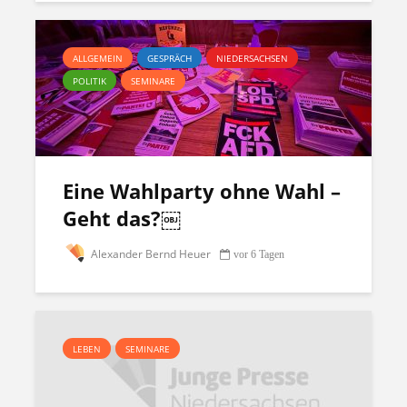
ALLGEMEIN
GESPRÄCH
NIEDERSACHSEN
POLITIK
SEMINARE
Eine Wahlparty ohne Wahl –
Geht das?￼
Alexander Bernd Heuer
vor 6 Tagen
LEBEN
SEMINARE