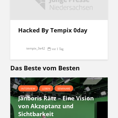
Hacked By Tempix 0day
tempix_3e42
vor 1 Tag
Das Beste vom Besten
INTERVIEW
LEBEN
SEMINARE
Janboris Rätz – Eine Vision
von Akzeptanz und
Sichtbarkeit