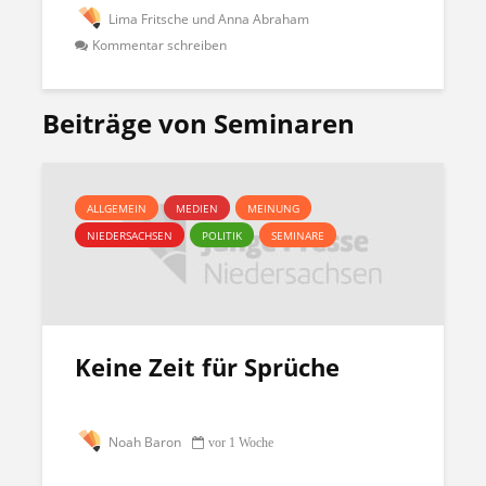
Lima Fritsche und Anna Abraham
Kommentar schreiben
Beiträge von Seminaren
ALLGEMEIN
MEDIEN
MEINUNG
NIEDERSACHSEN
POLITIK
SEMINARE
Keine Zeit für Sprüche
Noah Baron
vor 1 Woche