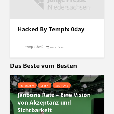
Hacked By Tempix 0day
tempix_3e42
vor 2 Tagen
Das Beste vom Besten
INTERVIEW
LEBEN
SEMINARE
Janboris Rätz – Eine Vision
von Akzeptanz und
Sichtbarkeit