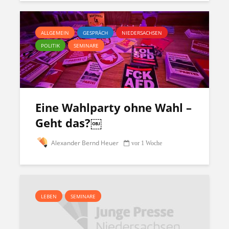
ALLGEMEIN
GESPRÄCH
NIEDERSACHSEN
POLITIK
SEMINARE
Eine Wahlparty ohne Wahl –
Geht das?￼
Alexander Bernd Heuer
vor 1 Woche
LEBEN
SEMINARE