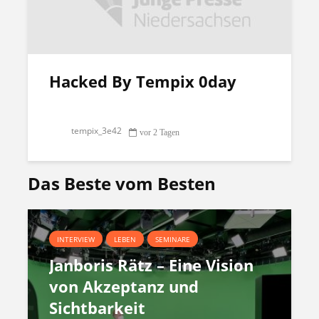
Hacked By Tempix 0day
tempix_3e42
vor 2 Tagen
Das Beste vom Besten
INTERVIEW
LEBEN
SEMINARE
Janboris Rätz – Eine Vision
von Akzeptanz und
Sichtbarkeit