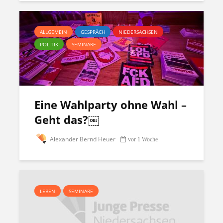
ALLGEMEIN
GESPRÄCH
NIEDERSACHSEN
POLITIK
SEMINARE
Eine Wahlparty ohne Wahl –
Geht das?￼
Alexander Bernd Heuer
vor 1 Woche
LEBEN
SEMINARE