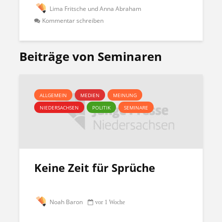
Lima Fritsche und Anna Abraham
Kommentar schreiben
Beiträge von Seminaren
ALLGEMEIN
MEDIEN
MEINUNG
NIEDERSACHSEN
POLITIK
SEMINARE
Keine Zeit für Sprüche
Noah Baron
vor 1 Woche