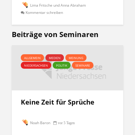
Lima Fritsche und Anna Abraham
Kommentar schreiben
Beiträge von Seminaren
ALLGEMEIN
MEDIEN
MEINUNG
NIEDERSACHSEN
POLITIK
SEMINARE
Keine Zeit für Sprüche
Noah Baron
vor 5 Tagen