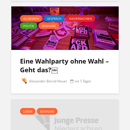
ALLGEMEIN
GESPRÄCH
NIEDERSACHSEN
POLITIK
SEMINARE
Eine Wahlparty ohne Wahl –
Geht das?￼
Alexander Bernd Heuer
vor 5 Tagen
LEBEN
SEMINARE