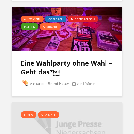
ALLGEMEIN
GESPRÄCH
NIEDERSACHSEN
POLITIK
SEMINARE
Eine Wahlparty ohne Wahl –
Geht das?￼
Alexander Bernd Heuer
vor 1 Woche
LEBEN
SEMINARE