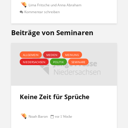
Lima Fritsche und Anna Abraham
Kommentar schreiben
Beiträge von Seminaren
ALLGEMEIN
MEDIEN
MEINUNG
NIEDERSACHSEN
POLITIK
SEMINARE
Keine Zeit für Sprüche
Noah Baron
vor 1 Woche