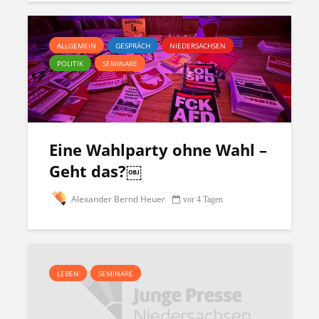
ALLGEMEIN
GESPRÄCH
NIEDERSACHSEN
POLITIK
SEMINARE
Eine Wahlparty ohne Wahl –
Geht das?￼
Alexander Bernd Heuer
vor 4 Tagen
LEBEN
SEMINARE