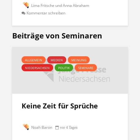
Lima Fritsche und Anna Abraham
Kommentar schreiben
Beiträge von Seminaren
ALLGEMEIN
MEDIEN
MEINUNG
NIEDERSACHSEN
POLITIK
SEMINARE
Keine Zeit für Sprüche
Noah Baron
vor 4 Tagen