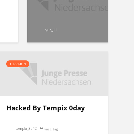
yun_11
ALLGEMEIN
Hacked By Tempix 0day
tempix_3e42
vor 1 Tag