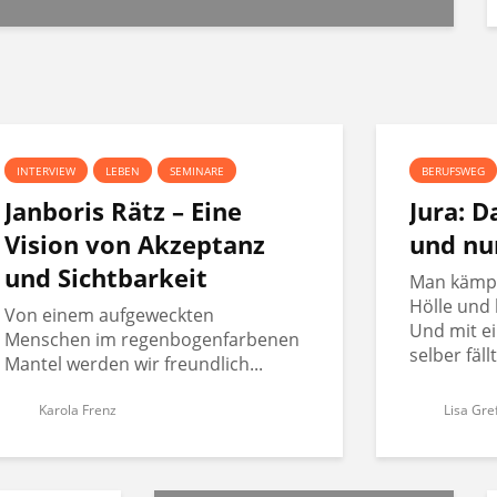
INTERVIEW
LEBEN
SEMINARE
BERUFSWEG
Janboris Rätz – Eine
Jura: 
Vision von Akzeptanz
und nu
und Sichtbarkeit
Man kämpft
Hölle und 
Von einem aufgeweckten
Und mit ei
Menschen im regenbogenfarbenen
selber fäll
Mantel werden wir freundlich...
Karola Frenz
Lisa Gre