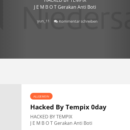
J E M B O T Gerakan Anti Boti
yun_11
Kommentar schreiben
ALLGEMEIN
Hacked By Tempix 0day
HACKED BY TEMPIX
J E M B O T Gerakan Anti Boti