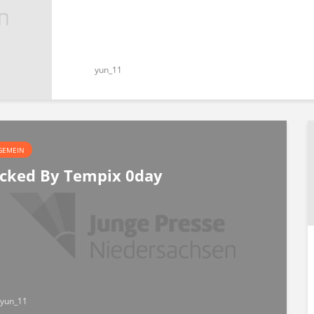
yun_11
GEMEIN
cked By Tempix 0day
yun_11