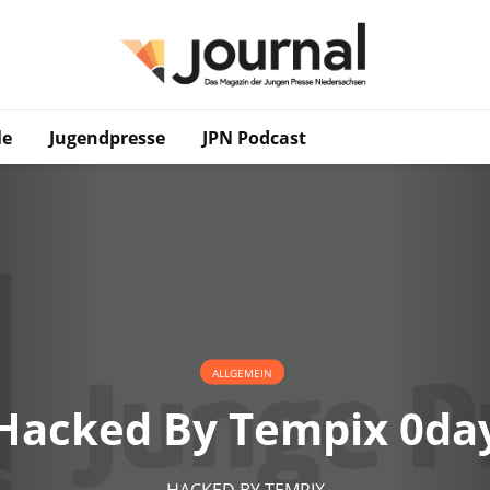
le
Jugendpresse
JPN Podcast
ALLGEMEIN
Hacked By Tempix 0da
HACKED BY TEMPIX