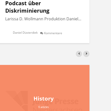
Podcast über
Po
Diskriminierung
Di
Larissa D. Wollmann Produktion Daniel...
Lar
Daniel Düsterdiek
Kommentare
History
6 articles