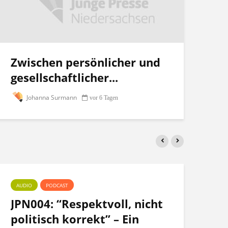
Zwischen persönlicher und
gesellschaftlicher...
Johanna Surmann
vor 6 Tagen
AUDIO
PODCAST
PO
JPN004: “Respektvoll, nicht
Te
politisch korrekt” – Ein
po