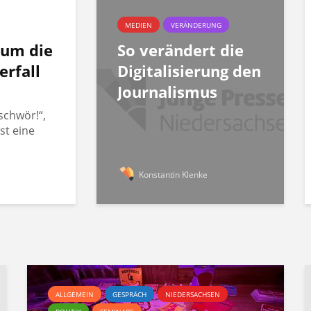
MEDIEN
VERÄNDERUNG
rum die
So verändert die
erfall
Digitalisierung den
Journalismus
schwör!“,
st eine
Konstantin Klenke
ALLGEMEIN
GESPRÄCH
NIEDERSACHSEN