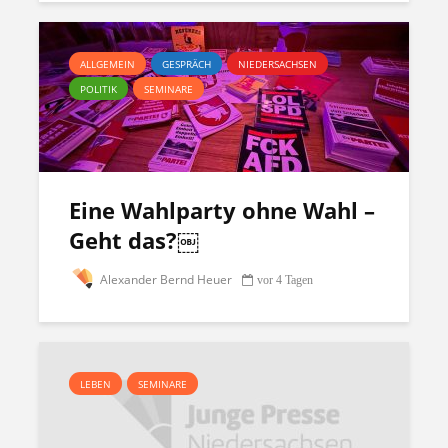
ALLGEMEIN
GESPRÄCH
NIEDERSACHSEN
POLITIK
SEMINARE
Eine Wahlparty ohne Wahl –
Geht das?￼
Alexander Bernd Heuer
vor 4 Tagen
LEBEN
SEMINARE