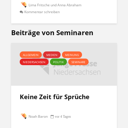
Lima Fritsche und Anna Abraham
Kommentar schreiben
Beiträge von Seminaren
ALLGEMEIN
MEDIEN
MEINUNG
NIEDERSACHSEN
POLITIK
SEMINARE
Keine Zeit für Sprüche
Noah Baron
vor 4 Tagen