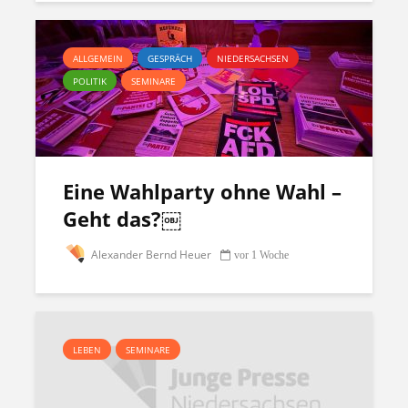
ALLGEMEIN
GESPRÄCH
NIEDERSACHSEN
POLITIK
SEMINARE
Eine Wahlparty ohne Wahl –
Geht das?￼
Alexander Bernd Heuer
vor 1 Woche
LEBEN
SEMINARE