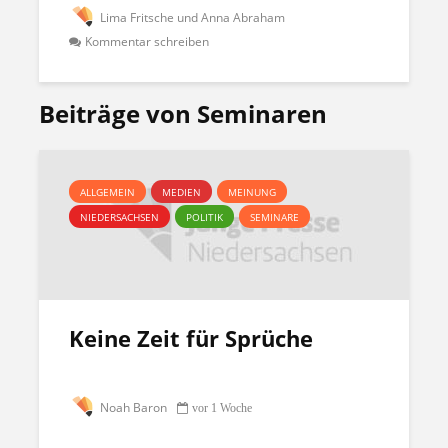
Lima Fritsche und Anna Abraham
Kommentar schreiben
Beiträge von Seminaren
ALLGEMEIN
MEDIEN
MEINUNG
NIEDERSACHSEN
POLITIK
SEMINARE
Keine Zeit für Sprüche
Noah Baron
vor 1 Woche