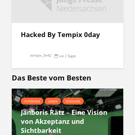
Hacked By Tempix 0day
tempix_3e42
vor 2 Tagen
Das Beste vom Besten
INTERVIEW
LEBEN
SEMINARE
Janboris Rätz – Eine Vision
von Akzeptanz und
Sichtbarkeit