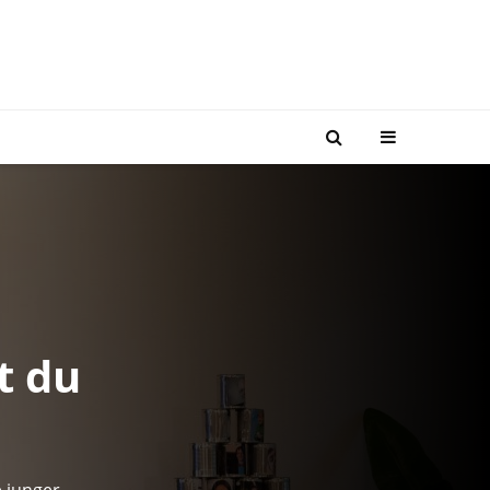
t du
e junger