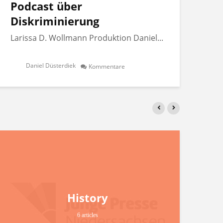
Podcast über
Po
Diskriminierung
Di
Larissa D. Wollmann Produktion Daniel...
Lar
Daniel Düsterdiek
Kommentare
History
6 articles