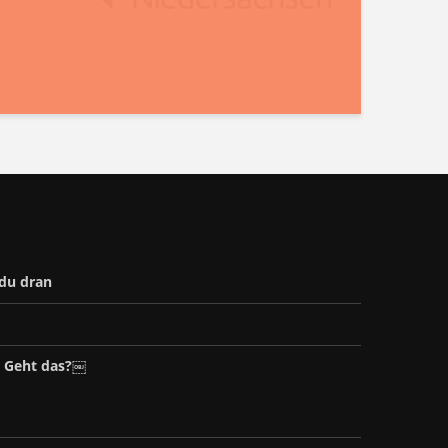
 du dran
– Geht das?￼