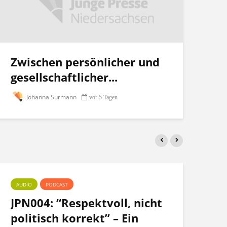
Zwischen persönlicher und
gesellschaftlicher...
Johanna Surmann
vor 5 Tagen
AUDIO
PODCAST
PO
JPN004: “Respektvoll, nicht
Te
politisch korrekt” – Ein
po