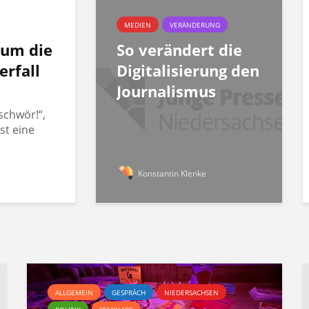
MEDIEN
VERÄNDERUNG
rum die
So verändert die
erfall
Digitalisierung den
Journalismus
schwör!“,
st eine
Konstantin Klenke
ALLGEMEIN
GESPRÄCH
NIEDERSACHSEN