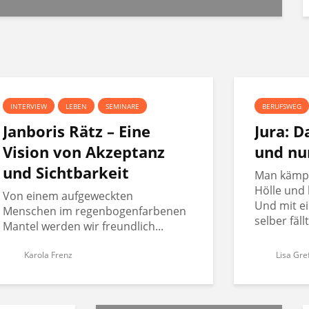
INTERVIEW
LEBEN
SEMINARE
BERUFSWEG
Janboris Rätz – Eine
Jura: 
Vision von Akzeptanz
und nu
und Sichtbarkeit
Man kämpft
Hölle und 
Von einem aufgeweckten
Und mit ei
Menschen im regenbogenfarbenen
selber fäll
Mantel werden wir freundlich...
Karola Frenz
Lisa Gre