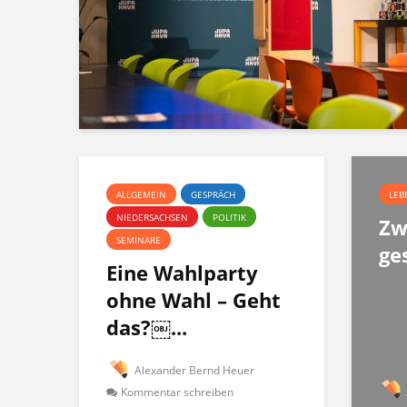
ALLGEMEIN
GESPRÄCH
LEB
NIEDERSACHSEN
POLITIK
Zw
SEMINARE
ge
Eine Wahlparty
ohne Wahl – Geht
das?￼...
Alexander Bernd Heuer
Kommentar schreiben