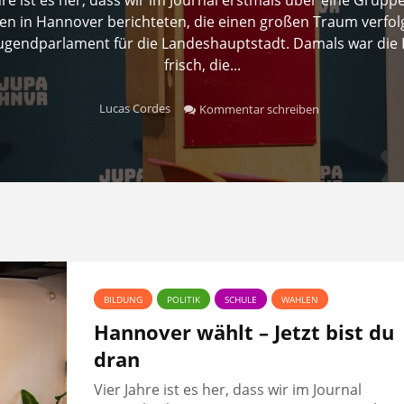
n in Hannover berichteten, die einen großen Traum verfolg
Jugendparlament für die Landeshauptstadt. Damals war die 
frisch, die...
Lucas Cordes
Kommentar schreiben
BILDUNG
POLITIK
SCHULE
WAHLEN
Hannover wählt – Jetzt bist du
dran
Vier Jahre ist es her, dass wir im Journal