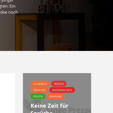
ten: Ein
Idee noch
ALLGEMEIN
MEDIEN
MEINUNG
NIEDERSACHSEN
POLITIK
SEMINARE
Keine Zeit für