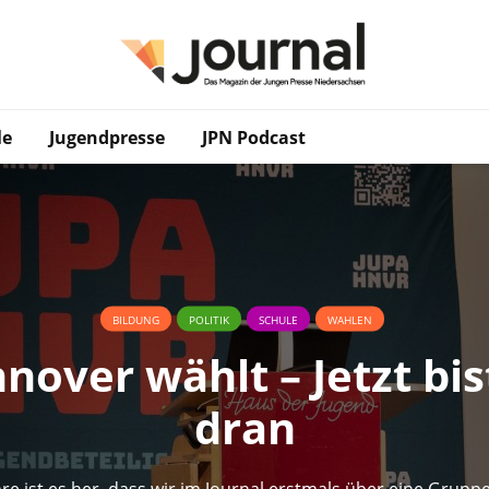
le
Jugendpresse
JPN Podcast
BILDUNG
POLITIK
SCHULE
WAHLEN
nover wählt – Jetzt bis
dran
hre ist es her, dass wir im Journal erstmals über eine Grupp