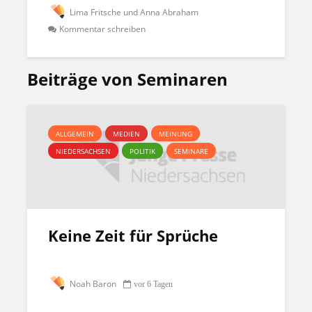
Lima Fritsche und Anna Abraham
Kommentar schreiben
Beiträge von Seminaren
ALLGEMEIN
MEDIEN
MEINUNG
NIEDERSACHSEN
POLITIK
SEMINARE
Keine Zeit für Sprüche
Noah Baron
vor 6 Tagen