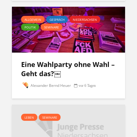
ALLGEMEIN
GESPRÄCH
NIEDERSACHSEN
POLITIK
SEMINARE
Eine Wahlparty ohne Wahl –
Geht das?￼
Alexander Bernd Heuer
vor 6 Tagen
LEBEN
SEMINARE