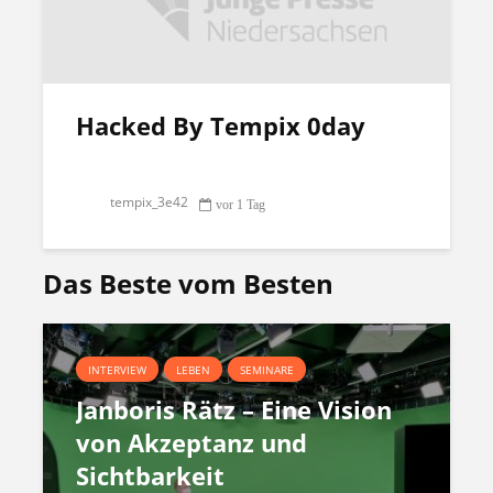
Hacked By Tempix 0day
tempix_3e42
vor 1 Tag
Das Beste vom Besten
INTERVIEW
LEBEN
SEMINARE
Janboris Rätz – Eine Vision
von Akzeptanz und
Sichtbarkeit