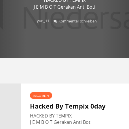
J E M B O T Gerakan Anti Boti
yun_11
Kommentar schreiben
ALLGEMEIN
Hacked By Tempix 0day
HACKED BY TEMPIX
J E M B O T Gerakan Anti Boti