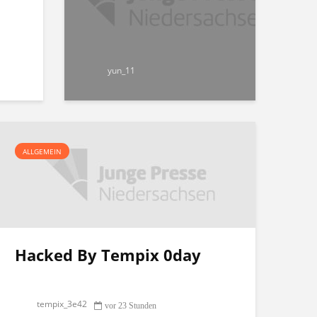
yun_11
ALLGEMEIN
Hacked By Tempix 0day
tempix_3e42
vor 23 Stunden