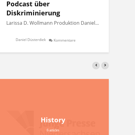
Podcast über
Po
Diskriminierung
Di
Larissa D. Wollmann Produktion Daniel...
Lar
Daniel Düsterdiek
Kommentare
History
6 articles