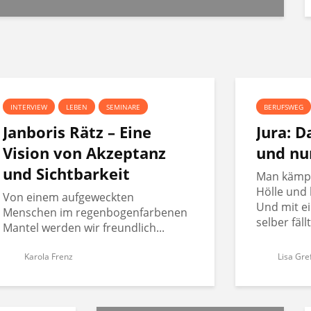
INTERVIEW
LEBEN
SEMINARE
BERUFSWEG
Janboris Rätz – Eine
Jura: 
Vision von Akzeptanz
und nu
und Sichtbarkeit
Man kämpft
Hölle und 
Von einem aufgeweckten
Und mit ei
Menschen im regenbogenfarbenen
selber fäll
Mantel werden wir freundlich...
Karola Frenz
Lisa Gre