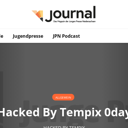
le
Jugendpresse
JPN Podcast
ALLGEMEIN
Hacked By Tempix 0da
HACKED BY TEMPIX