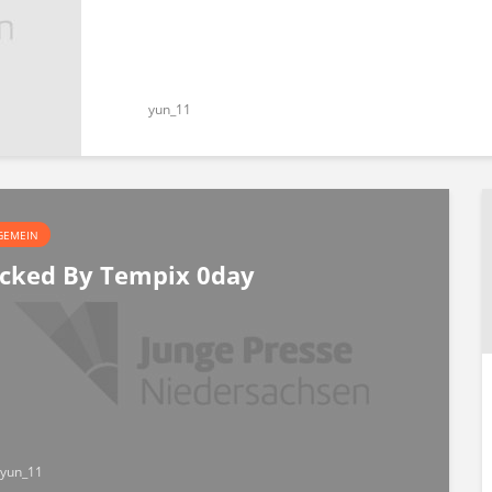
yun_11
GEMEIN
cked By Tempix 0day
yun_11