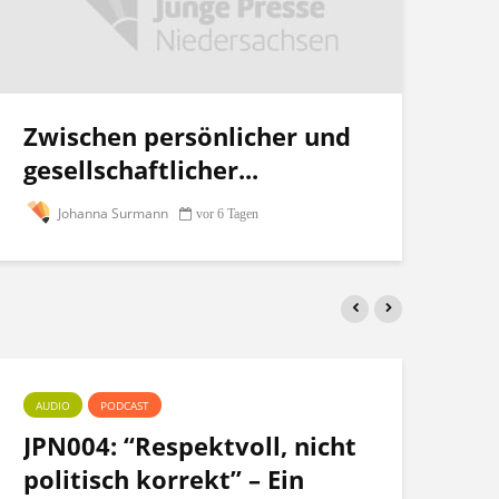
Zwischen persönlicher und
gesellschaftlicher...
Johanna Surmann
vor 6 Tagen
AUDIO
PODCAST
PO
JPN004: “Respektvoll, nicht
Te
politisch korrekt” – Ein
po