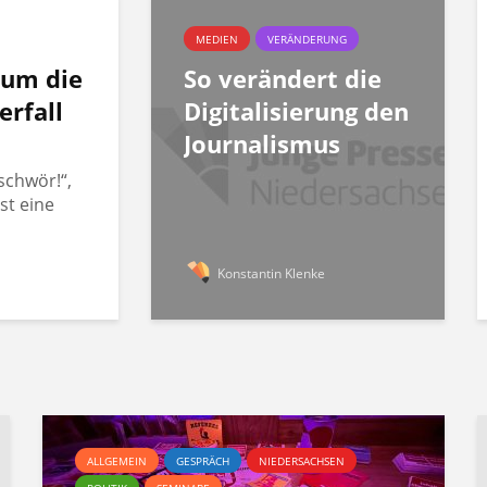
MEDIEN
VERÄNDERUNG
rum die
So verändert die
erfall
Digitalisierung den
Journalismus
schwör!“,
st eine
Konstantin Klenke
ALLGEMEIN
GESPRÄCH
NIEDERSACHSEN