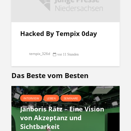
Hacked By Tempix 0day
tempix_326d
vor 11 Stunden
Das Beste vom Besten
INTERVIEW
LEBEN
SEMINARE
Janboris Rätz – Eine Vision
von Akzeptanz und
Sichtbarkeit