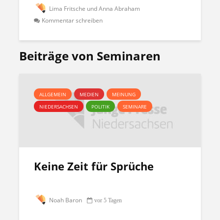
Lima Fritsche und Anna Abraham
Kommentar schreiben
Beiträge von Seminaren
ALLGEMEIN
MEDIEN
MEINUNG
NIEDERSACHSEN
POLITIK
SEMINARE
Keine Zeit für Sprüche
Noah Baron
vor 5 Tagen