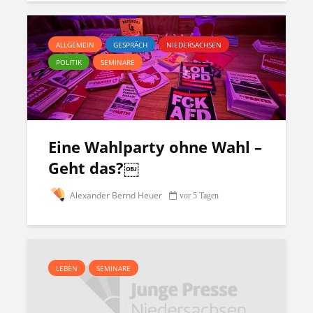
ALLGEMEIN
GESPRÄCH
NIEDERSACHSEN
POLITIK
SEMINARE
Eine Wahlparty ohne Wahl –
Geht das?￼
Alexander Bernd Heuer
vor 5 Tagen
LEBEN
SEMINARE