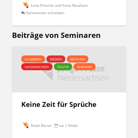
Lima Fritsche und Anna Abraham
Kommentar schreiben
Beiträge von Seminaren
ALLGEMEIN
MEDIEN
MEINUNG
NIEDERSACHSEN
POLITIK
SEMINARE
Keine Zeit für Sprüche
Noah Baron
vor 1 Woche