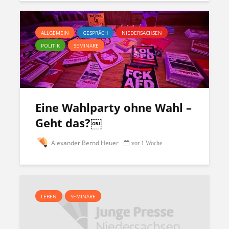
ALLGEMEIN
GESPRÄCH
NIEDERSACHSEN
POLITIK
SEMINARE
Eine Wahlparty ohne Wahl –
Geht das?￼
Alexander Bernd Heuer
vor 1 Woche
LEBEN
SEMINARE