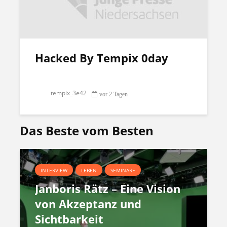
Hacked By Tempix 0day
tempix_3e42
vor 2 Tagen
Das Beste vom Besten
INTERVIEW
LEBEN
SEMINARE
Janboris Rätz – Eine Vision
von Akzeptanz und
Sichtbarkeit