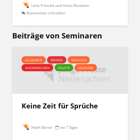
Lima Fritsche und Anna Abraham
Kommentar schreiben
Beiträge von Seminaren
ALLGEMEIN
MEDIEN
MEINUNG
NIEDERSACHSEN
POLITIK
SEMINARE
Keine Zeit für Sprüche
Noah Baron
vor 7 Tagen