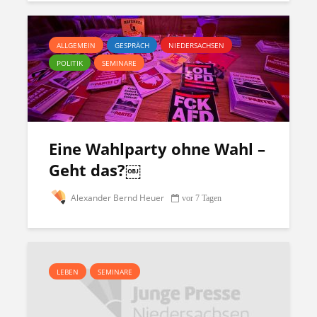
ALLGEMEIN
GESPRÄCH
NIEDERSACHSEN
POLITIK
SEMINARE
Eine Wahlparty ohne Wahl –
Geht das?￼
Alexander Bernd Heuer
vor 7 Tagen
LEBEN
SEMINARE