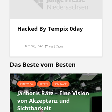
Hacked By Tempix 0day
tempix_3e42
vor 2 Tagen
Das Beste vom Besten
INTERVIEW
LEBEN
SEMINARE
Janboris Rätz – Eine Vision
von Akzeptanz und
Sichtbarkeit