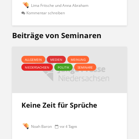
Lima Fritsche und Anna Abraham
Kommentar schreiben
Beiträge von Seminaren
ALLGEMEIN
MEDIEN
MEINUNG
NIEDERSACHSEN
POLITIK
SEMINARE
Keine Zeit für Sprüche
Noah Baron
vor 4 Tagen