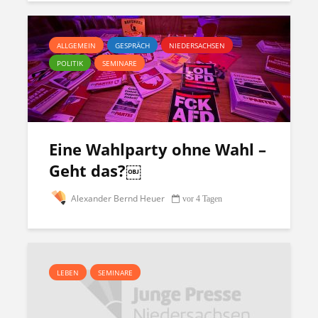
ALLGEMEIN
GESPRÄCH
NIEDERSACHSEN
POLITIK
SEMINARE
Eine Wahlparty ohne Wahl –
Geht das?￼
Alexander Bernd Heuer
vor 4 Tagen
LEBEN
SEMINARE