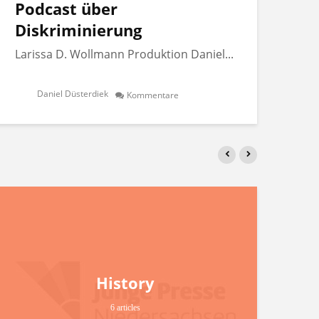
Podcast über
Po
Diskriminierung
Di
Larissa D. Wollmann Produktion Daniel...
Lar
Daniel Düsterdiek
Kommentare
History
6 articles