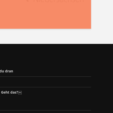
 du dran
– Geht das?￼