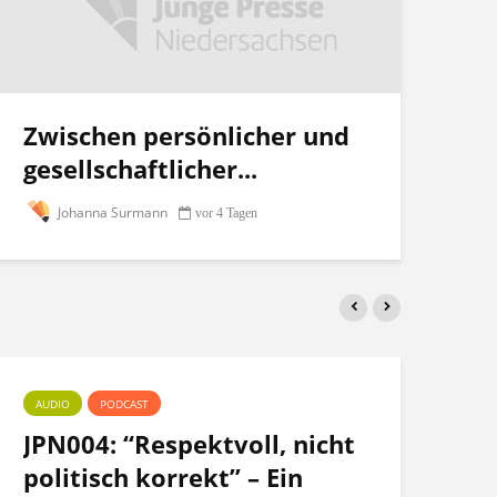
Zwischen persönlicher und
gesellschaftlicher...
Johanna Surmann
vor 4 Tagen
AUDIO
PODCAST
PO
JPN004: “Respektvoll, nicht
Te
politisch korrekt” – Ein
po