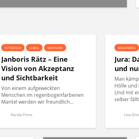
INTERVIEW
LEBEN
SEMINARE
BERUFSWEG
Janboris Rätz – Eine
Jura: 
Vision von Akzeptanz
und nu
und Sichtbarkeit
Man kämpft
Hölle und 
Von einem aufgeweckten
Und mit ei
Menschen im regenbogenfarbenen
selber fäll
Mantel werden wir freundlich...
Karola Frenz
Lisa Gre