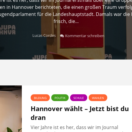
n in Hannover berichteten, die einen großen Traum verfolg
Jugendparlament für die Landeshauptstadt. Damals war die 
frisch, die...
Lucas Cordes
Kommentar schreiben
BILDUNG
POLITIK
SCHULE
WAHLEN
Hannover wählt – Jetzt bist du
dran
Vier Jahre ist es her, dass wir im Journal