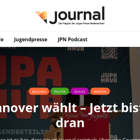
le
Jugendpresse
JPN Podcast
BILDUNG
POLITIK
SCHULE
WAHLEN
nover wählt – Jetzt bis
dran
hre ist es her, dass wir im Journal erstmals über eine Grupp