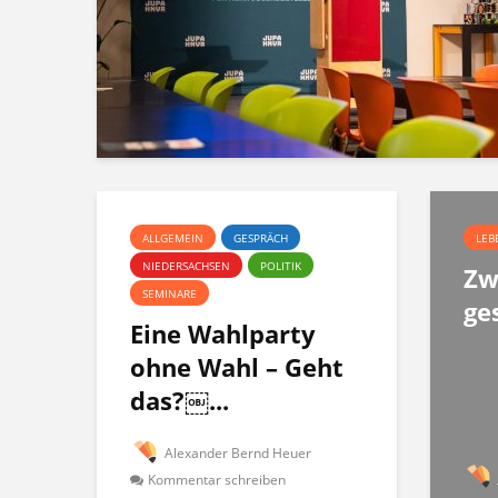
ALLGEMEIN
GESPRÄCH
LEB
NIEDERSACHSEN
POLITIK
Zw
SEMINARE
ge
Eine Wahlparty
ohne Wahl – Geht
das?￼...
Alexander Bernd Heuer
Kommentar schreiben