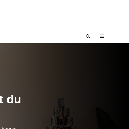
t du
e junger