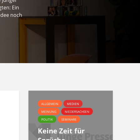
ten: Ein
Idee noch
ALLGEMEIN
MEDIEN
MEINUNG
NIEDERSACHSEN
POLITIK
SEMINARE
Keine Zeit für