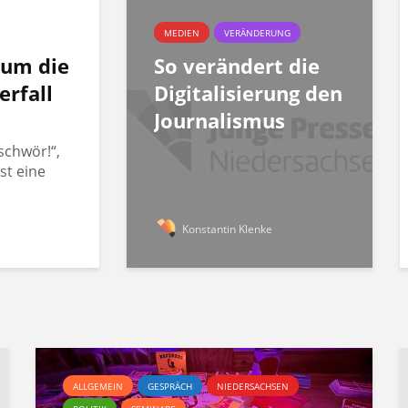
MEDIEN
VERÄNDERUNG
rum die
So verändert die
erfall
Digitalisierung den
Journalismus
schwör!“,
st eine
Konstantin Klenke
ALLGEMEIN
GESPRÄCH
NIEDERSACHSEN