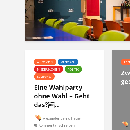
ALLGEMEIN
GESPRÄCH
LEB
NIEDERSACHSEN
POLITIK
Zw
SEMINARE
ge
Eine Wahlparty
ohne Wahl – Geht
das?￼...
Alexander Bernd Heuer
Kommentar schreiben