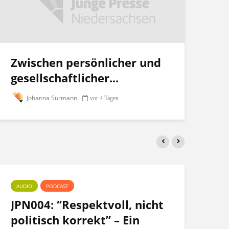
Zwischen persönlicher und
gesellschaftlicher...
Johanna Surmann
vor 4 Tagen
AUDIO
PODCAST
PO
JPN004: “Respektvoll, nicht
Te
politisch korrekt” – Ein
po