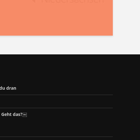
 du dran
– Geht das?￼