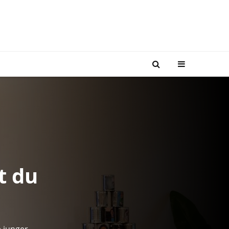
t du
e junger