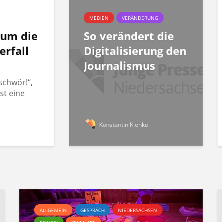
MEDIEN
VERÄNDERUNG
rum die
So verändert die
erfall
Digitalisierung den
Journalismus
schwör!“,
st eine
Konstantin Klenke
ALLGEMEIN
GESPRÄCH
NIEDERSACHSEN