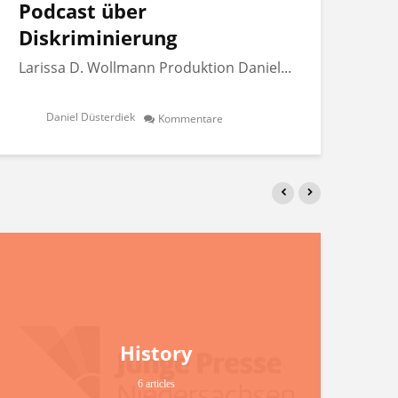
Podcast über
Po
Diskriminierung
Di
Larissa D. Wollmann Produktion Daniel...
Lar
Daniel Düsterdiek
Kommentare
History
6 articles