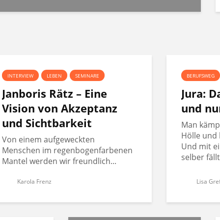
INTERVIEW
LEBEN
SEMINARE
BERUFSWEG
Janboris Rätz – Eine
Jura: 
Vision von Akzeptanz
und nu
und Sichtbarkeit
Man kämpft
Hölle und 
Von einem aufgeweckten
Und mit ei
Menschen im regenbogenfarbenen
selber fäll
Mantel werden wir freundlich...
Karola Frenz
Lisa Gre