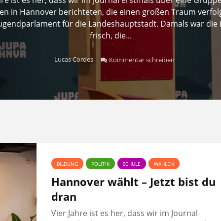
n in Hannover berichteten, die einen großen Traum verfolg
Jugendparlament für die Landeshauptstadt. Damals war die 
frisch, die...
Lucas Cordes
Kommentar schreiben
BILDUNG
POLITIK
SCHULE
WAHLEN
Hannover wählt – Jetzt bist du
dran
Vier Jahre ist es her, dass wir im Journal