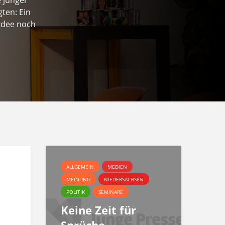
ten: Ein
Idee noch
ALLGEMEIN
MEDIEN
MEINUNG
NIEDERSACHSEN
POLITIK
SEMINARE
Keine Zeit für