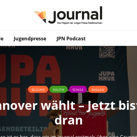
le
Jugendpresse
JPN Podcast
BILDUNG
POLITIK
SCHULE
WAHLEN
nover wählt – Jetzt bis
dran
hre ist es her, dass wir im Journal erstmals über eine Grupp