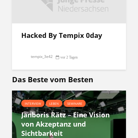
Hacked By Tempix 0day
tempix_3e42
vor 2 Tagen
Das Beste vom Besten
INTERVIEW
LEBEN
SEMINARE
Janboris Rätz – Eine Vision
von Akzeptanz und
Sichtbarkeit