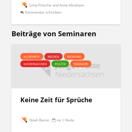
Lima Fritsche und Anna Abraham
Kommentar schreiben
Beiträge von Seminaren
ALLGEMEIN
MEDIEN
MEINUNG
NIEDERSACHSEN
POLITIK
SEMINARE
Keine Zeit für Sprüche
Noah Baron
vor 1 Woche