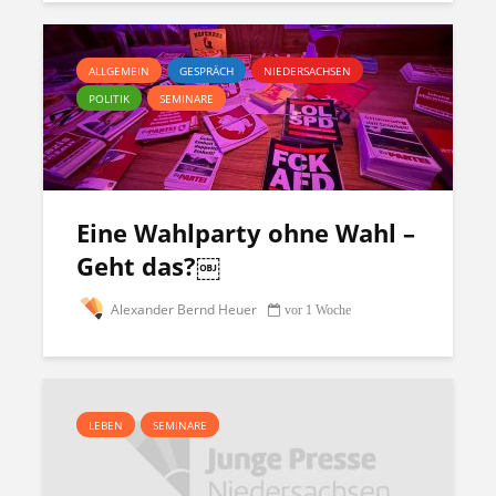
ALLGEMEIN
GESPRÄCH
NIEDERSACHSEN
POLITIK
SEMINARE
Eine Wahlparty ohne Wahl –
Geht das?￼
Alexander Bernd Heuer
vor 1 Woche
LEBEN
SEMINARE