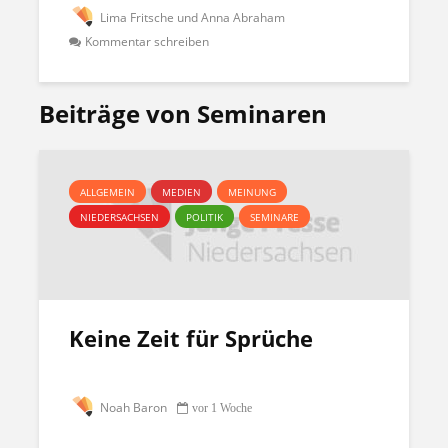
Lima Fritsche und Anna Abraham
Kommentar schreiben
Beiträge von Seminaren
ALLGEMEIN
MEDIEN
MEINUNG
NIEDERSACHSEN
POLITIK
SEMINARE
Keine Zeit für Sprüche
Noah Baron
vor 1 Woche