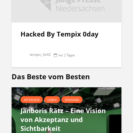
Hacked By Tempix 0day
tempix_3e42
vor 2 Tagen
Das Beste vom Besten
INTERVIEW
LEBEN
SEMINARE
Janboris Rätz – Eine Vision
von Akzeptanz und
Sichtbarkeit