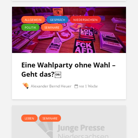
ALLGEMEIN
GESPRÄCH
NIEDERSACHSEN
POLITIK
SEMINARE
Eine Wahlparty ohne Wahl –
Geht das?￼
Alexander Bernd Heuer
vor 1 Woche
LEBEN
SEMINARE