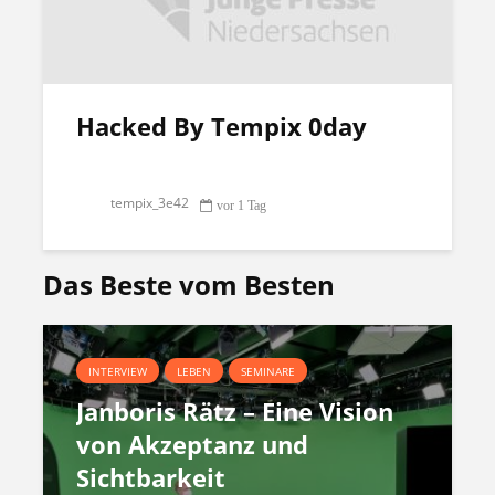
Hacked By Tempix 0day
tempix_3e42
vor 1 Tag
Das Beste vom Besten
INTERVIEW
LEBEN
SEMINARE
Janboris Rätz – Eine Vision
von Akzeptanz und
Sichtbarkeit