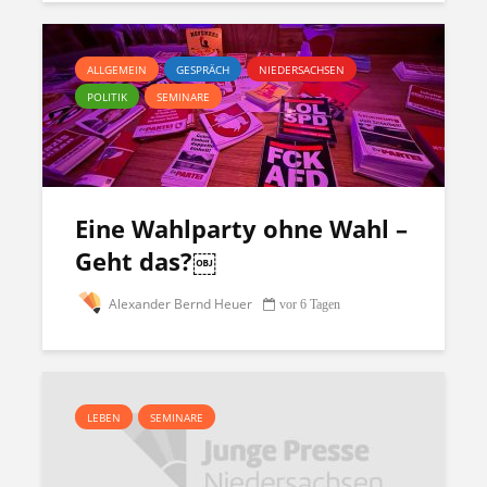
ALLGEMEIN
GESPRÄCH
NIEDERSACHSEN
POLITIK
SEMINARE
Eine Wahlparty ohne Wahl –
Geht das?￼
Alexander Bernd Heuer
vor 6 Tagen
LEBEN
SEMINARE