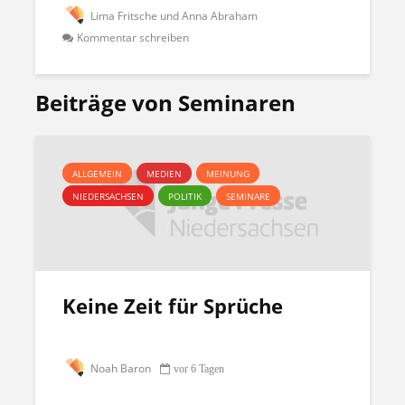
Lima Fritsche und Anna Abraham
Kommentar schreiben
Beiträge von Seminaren
ALLGEMEIN
MEDIEN
MEINUNG
NIEDERSACHSEN
POLITIK
SEMINARE
Keine Zeit für Sprüche
Noah Baron
vor 6 Tagen