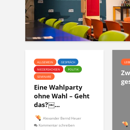
ALLGEMEIN
GESPRÄCH
LEB
NIEDERSACHSEN
POLITIK
Zw
SEMINARE
ge
Eine Wahlparty
ohne Wahl – Geht
das?￼...
Alexander Bernd Heuer
Kommentar schreiben