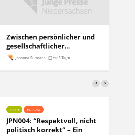
Zwischen persönlicher und
gesellschaftlicher...
Johanna Surmann
vor 5 Tagen
AUDIO
PODCAST
PO
JPN004: “Respektvoll, nicht
Te
politisch korrekt” – Ein
po