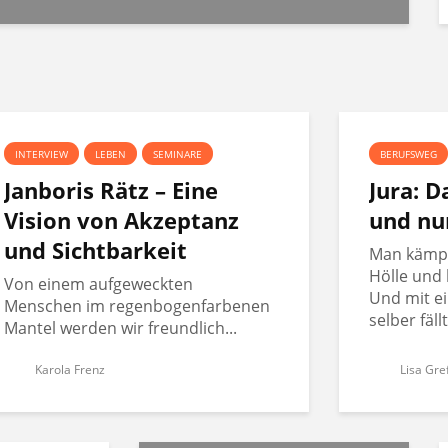
INTERVIEW
LEBEN
SEMINARE
BERUFSWEG
Janboris Rätz – Eine
Jura: 
Vision von Akzeptanz
und nu
und Sichtbarkeit
Man kämpft
Hölle und 
Von einem aufgeweckten
Und mit ei
Menschen im regenbogenfarbenen
selber fäll
Mantel werden wir freundlich...
Karola Frenz
Lisa Gre