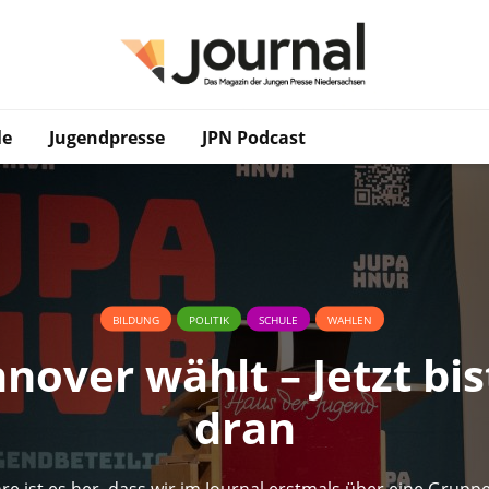
le
Jugendpresse
JPN Podcast
BILDUNG
POLITIK
SCHULE
WAHLEN
nover wählt – Jetzt bis
dran
hre ist es her, dass wir im Journal erstmals über eine Grupp