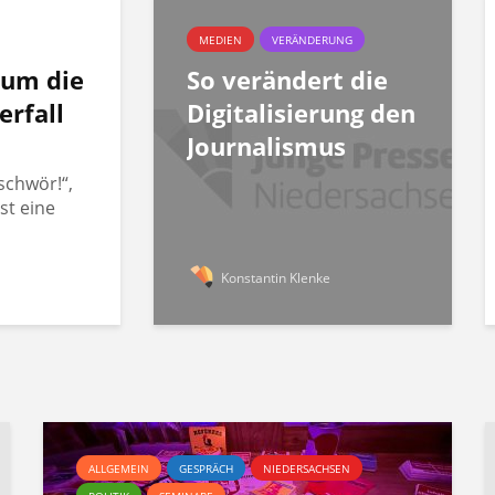
MEDIEN
VERÄNDERUNG
rum die
So verändert die
erfall
Digitalisierung den
Journalismus
schwör!“,
st eine
Konstantin Klenke
ALLGEMEIN
GESPRÄCH
NIEDERSACHSEN