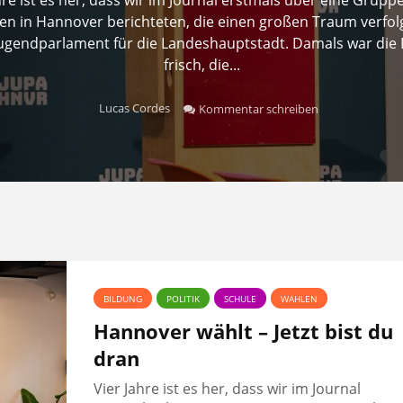
n in Hannover berichteten, die einen großen Traum verfolg
Jugendparlament für die Landeshauptstadt. Damals war die 
frisch, die...
Lucas Cordes
Kommentar schreiben
BILDUNG
POLITIK
SCHULE
WAHLEN
Hannover wählt – Jetzt bist du
dran
Vier Jahre ist es her, dass wir im Journal