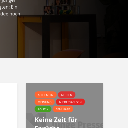
ten: Ein
Idee noch
ALLGEMEIN
MEDIEN
MEINUNG
NIEDERSACHSEN
POLITIK
SEMINARE
Keine Zeit für