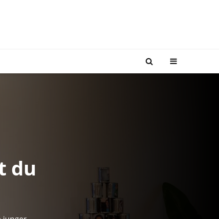
t du
e junger