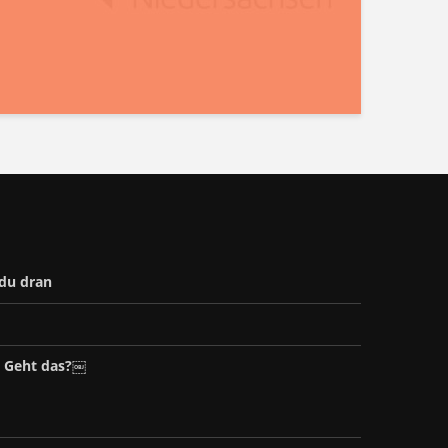
 du dran
– Geht das?￼