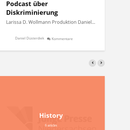
Podcast über
Po
Diskriminierung
Di
Larissa D. Wollmann Produktion Daniel...
Lar
Daniel Düsterdiek
Kommentare
History
6 articles