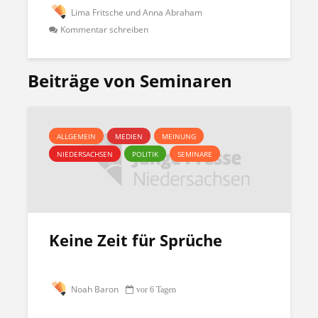
Lima Fritsche und Anna Abraham
Kommentar schreiben
Beiträge von Seminaren
ALLGEMEIN
MEDIEN
MEINUNG
NIEDERSACHSEN
POLITIK
SEMINARE
Keine Zeit für Sprüche
Noah Baron
vor 6 Tagen