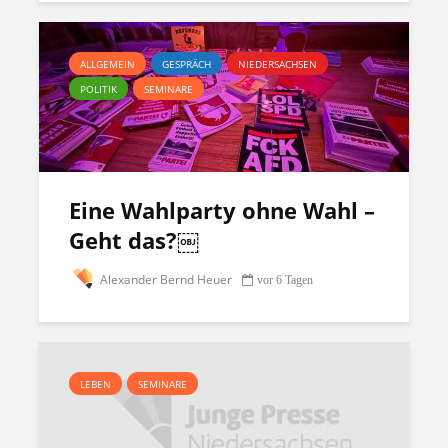
ALLGEMEIN
GESPRÄCH
NIEDERSACHSEN
POLITIK
SEMINARE
Eine Wahlparty ohne Wahl –
Geht das?￼
Alexander Bernd Heuer
vor 6 Tagen
LEBEN
SEMINARE