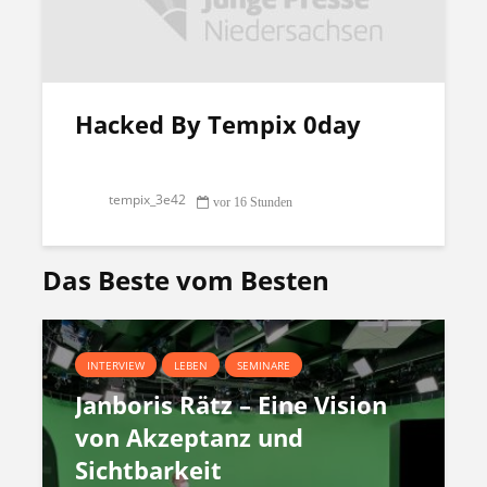
Hacked By Tempix 0day
tempix_3e42
vor 16 Stunden
Das Beste vom Besten
INTERVIEW
LEBEN
SEMINARE
Janboris Rätz – Eine Vision
von Akzeptanz und
Sichtbarkeit