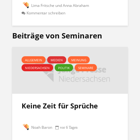
Lima Fritsche und Anna Abraham
Kommentar schreiben
Beiträge von Seminaren
ALLGEMEIN
MEDIEN
MEINUNG
NIEDERSACHSEN
POLITIK
SEMINARE
Keine Zeit für Sprüche
Noah Baron
vor 6 Tagen