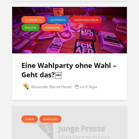
ALLGEMEIN
GESPRÄCH
NIEDERSACHSEN
POLITIK
SEMINARE
Eine Wahlparty ohne Wahl –
Geht das?￼
Alexander Bernd Heuer
vor 6 Tagen
LEBEN
SEMINARE