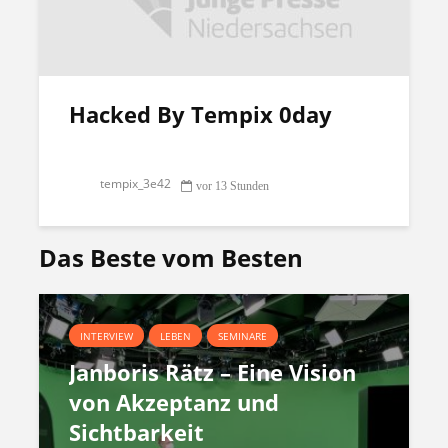
Hacked By Tempix 0day
tempix_3e42
vor 13 Stunden
Das Beste vom Besten
INTERVIEW
LEBEN
SEMINARE
Janboris Rätz – Eine Vision
von Akzeptanz und
Sichtbarkeit