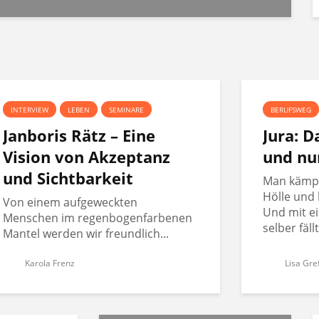
INTERVIEW
LEBEN
SEMINARE
BERUFSWEG
Janboris Rätz – Eine
Jura: 
Vision von Akzeptanz
und nu
und Sichtbarkeit
Man kämpft
Hölle und 
Von einem aufgeweckten
Und mit ei
Menschen im regenbogenfarbenen
selber fäll
Mantel werden wir freundlich...
Karola Frenz
Lisa Gre