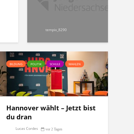
tempix_8290
BILDUNG
POLITIK
SCHULE
WAHLEN
Hannover wählt – Jetzt bist
du dran
Lucas Cordes
vor 2 Tagen