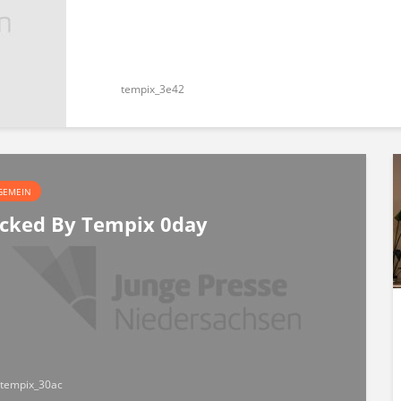
tempix_3e42
GEMEIN
cked By Tempix 0day
tempix_30ac