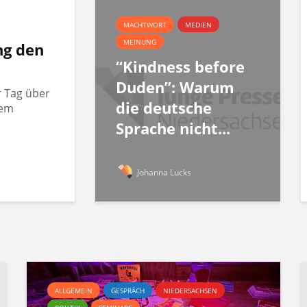
MACHTWORT
MEDIEN
MEINUNG
ng den
“Kindness before
Duden”: Warum
r Tag über
die deutsche
rem
Sprache nicht...
Johanna Lucks
ALLGEMEIN
GESPRÄCH
NIEDERSACHSEN