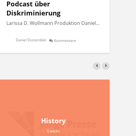
Podcast über
Po
Diskriminierung
Di
Larissa D. Wollmann Produktion Daniel...
Lar
Daniel Düsterdiek
Kommentare
History
6 articles