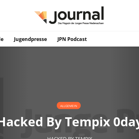
le
Jugendpresse
JPN Podcast
ALLGEMEIN
Hacked By Tempix 0da
HACKED BY TEMPIX