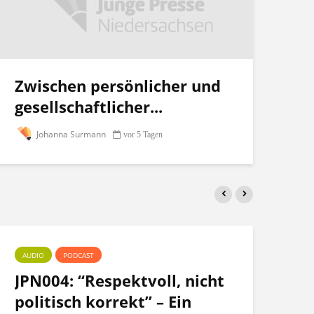
Zwischen persönlicher und
gesellschaftlicher...
Johanna Surmann
vor 5 Tagen
AUDIO
PODCAST
PO
JPN004: “Respektvoll, nicht
Te
politisch korrekt” – Ein
po