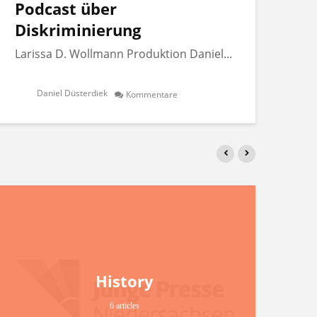
Podcast über
Po
Diskriminierung
Di
Larissa D. Wollmann Produktion Daniel...
Lar
Daniel Düsterdiek
Kommentare
History
6 articles