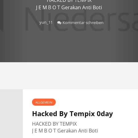
J E M B O T Gerakan Anti Boti
yun_11
Kommentar schreiben
ALLGEMEIN
Hacked By Tempix 0day
HACKED BY TEMPIX
J E M B O T Gerakan Anti Boti