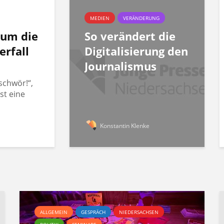
MEDIEN
VERÄNDERUNG
rum die
So verändert die
erfall
Digitalisierung den
Journalismus
schwör!“,
st eine
Konstantin Klenke
ALLGEMEIN
GESPRÄCH
NIEDERSACHSEN