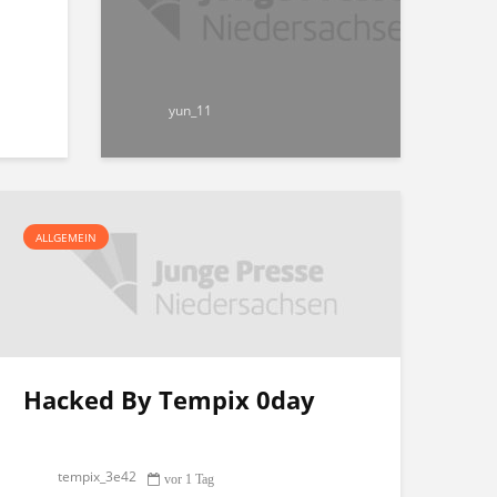
yun_11
ALLGEMEIN
Hacked By Tempix 0day
tempix_3e42
vor 1 Tag