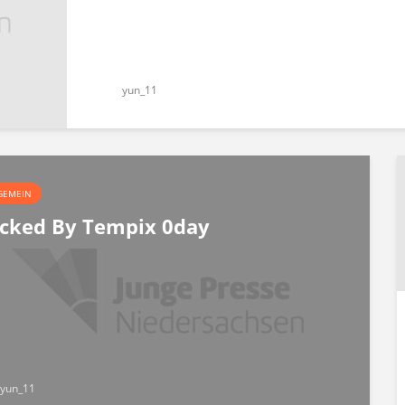
yun_11
GEMEIN
cked By Tempix 0day
yun_11