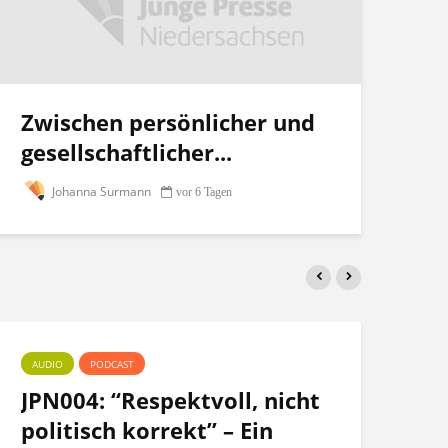
Zwischen persönlicher und
gesellschaftlicher...
Johanna Surmann
vor 6 Tagen
AUDIO
PODCAST
PO
JPN004: “Respektvoll, nicht
Te
politisch korrekt” – Ein
po