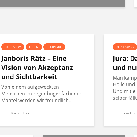
INTERVIEW
LEBEN
SEMINARE
BERUFSWEG
Janboris Rätz – Eine
Jura: 
Vision von Akzeptanz
und nu
und Sichtbarkeit
Man kämpft
Hölle und 
Von einem aufgeweckten
Und mit ei
Menschen im regenbogenfarbenen
selber fäll
Mantel werden wir freundlich...
Karola Frenz
Lisa Gre