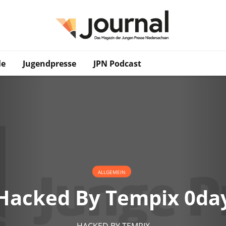
le
Jugendpresse
JPN Podcast
ALLGEMEIN
Hacked By Tempix 0da
HACKED BY TEMPIX