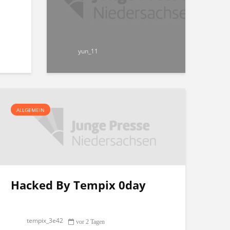
yun_11
ALLGEMEIN
Hacked By Tempix 0day
tempix_3e42
vor 2 Tagen