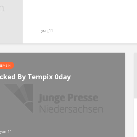
yun_11
GEMEIN
cked By Tempix 0day
yun_11