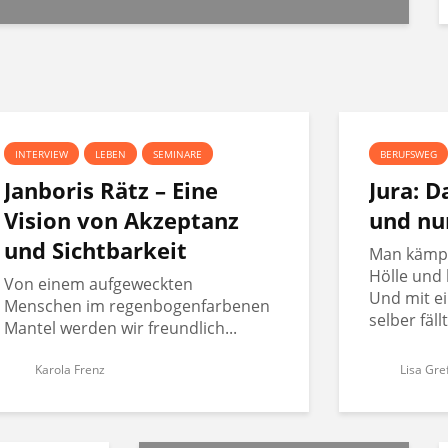
INTERVIEW
LEBEN
SEMINARE
BERUFSWEG
Janboris Rätz – Eine
Jura: 
Vision von Akzeptanz
und nu
und Sichtbarkeit
Man kämpft
Hölle und 
Von einem aufgeweckten
Und mit ei
Menschen im regenbogenfarbenen
selber fäll
Mantel werden wir freundlich...
Karola Frenz
Lisa Gre