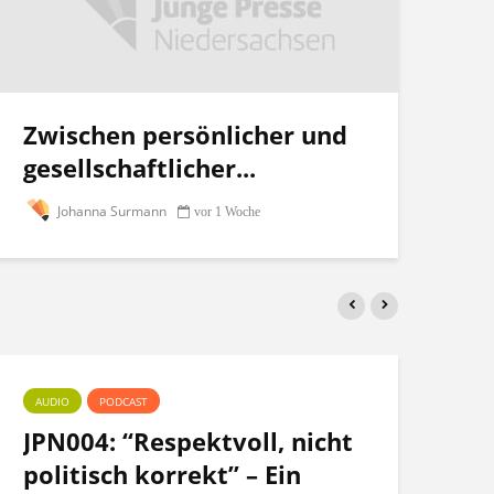
Zwischen persönlicher und
gesellschaftlicher...
Johanna Surmann
vor 1 Woche
AUDIO
PODCAST
PO
JPN004: “Respektvoll, nicht
Te
politisch korrekt” – Ein
po