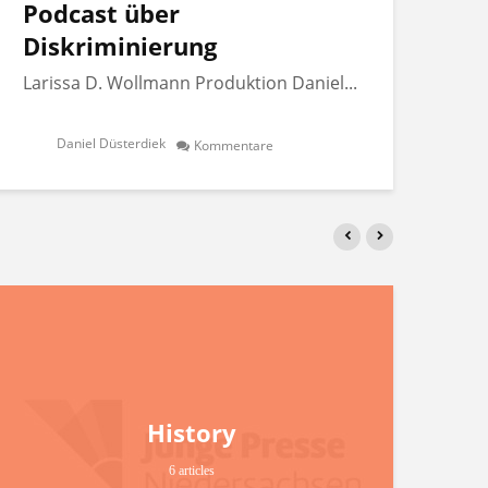
Podcast über
Po
Diskriminierung
Di
Larissa D. Wollmann Produktion Daniel...
Lar
Daniel Düsterdiek
Kommentare
History
6 articles