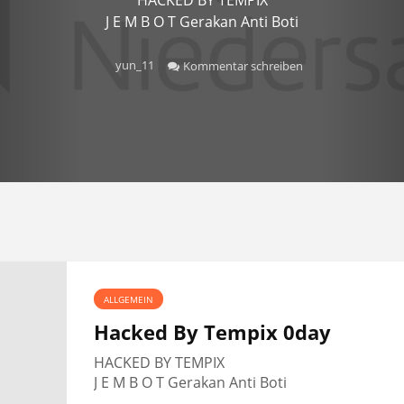
J E M B O T Gerakan Anti Boti
yun_11
Kommentar schreiben
ALLGEMEIN
Hacked By Tempix 0day
HACKED BY TEMPIX
J E M B O T Gerakan Anti Boti