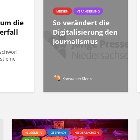
MEDIEN
VERÄNDERUNG
rum die
So verändert die
erfall
Digitalisierung den
Journalismus
schwör!“,
st eine
Konstantin Klenke
ALLGEMEIN
GESPRÄCH
NIEDERSACHSEN