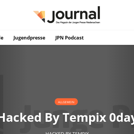
le
Jugendpresse
JPN Podcast
ALLGEMEIN
Hacked By Tempix 0da
HACKED BY TEMPIX