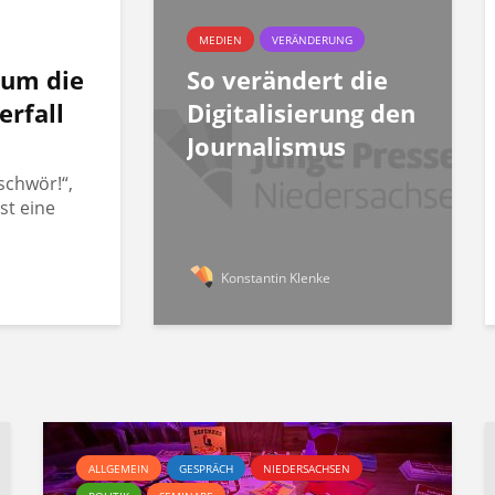
MEDIEN
VERÄNDERUNG
rum die
So verändert die
erfall
Digitalisierung den
Journalismus
schwör!“,
st eine
Konstantin Klenke
ALLGEMEIN
GESPRÄCH
NIEDERSACHSEN