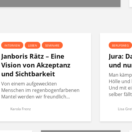
INTERVIEW
LEBEN
SEMINARE
BERUFSWEG
Janboris Rätz – Eine
Jura: 
Vision von Akzeptanz
und nu
und Sichtbarkeit
Man kämpft
Hölle und 
Von einem aufgeweckten
Und mit ei
Menschen im regenbogenfarbenen
selber fäll
Mantel werden wir freundlich...
Karola Frenz
Lisa Gre