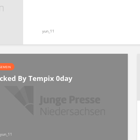
yun_11
GEMEIN
cked By Tempix 0day
yun_11