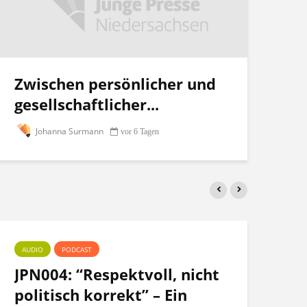
Zwischen persönlicher und
gesellschaftlicher...
Johanna Surmann
vor 6 Tagen
AUDIO
PODCAST
PO
JPN004: “Respektvoll, nicht
Te
politisch korrekt” – Ein
po