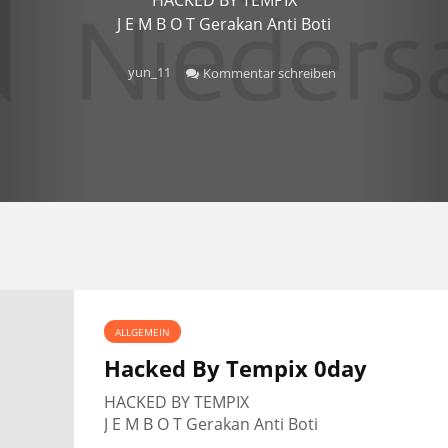
J E M B O T Gerakan Anti Boti
yun_11
Kommentar schreiben
ALLGEMEIN
Hacked By Tempix 0day
HACKED BY TEMPIX
J E M B O T Gerakan Anti Boti