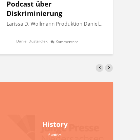
Podcast über
Po
Diskriminierung
Di
Larissa D. Wollmann Produktion Daniel...
Lar
Daniel Düsterdiek
Kommentare
History
6 articles