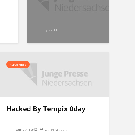
yun_11
ALLGEMEIN
Hacked By Tempix 0day
tempix_3e42
vor 19 Stunden