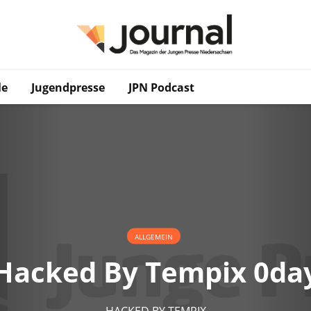
le
Jugendpresse
JPN Podcast
ALLGEMEIN
Hacked By Tempix 0da
HACKED BY TEMPIX